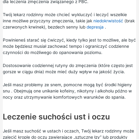
dla leczenia zmęczenia związanego z PBC.
Twój lekarz rodzinny może chcieć wykluczyć i leczyć wszelkie
inne możliwe przyczyny zmęczenia, takie jak
niedokrwistość
(brak
czerwonych krwinek), bezdech senny lub
depresja
.
Powinieneś starać się ćwiczyć, kiedy tylko jest to możliwe, ale być
może będziesz musiał zachować tempo i ograniczyć codzienne
czynności do możliwego do opanowania poziomu.
Dostosowanie codziennej rutyny do zmęczenia (które często jest
gorsze w ciągu dnia) może mieć duży wpływ na jakość życia.
Jeśli masz problemy ze snem, pomocne mogą być
środki higieny
snu
. Obejmują one unikanie kofeiny, nikotyny i alkoholu późno w
nocy oraz utrzymywanie komfortowych warunków do spania.
Leczenie suchości ust i oczu
Jeśli masz suchość w ustach i oczach, Twój lekarz rodzinny może
zalecić krople do oczu zawierające „sztuczne łzy” lub produkty