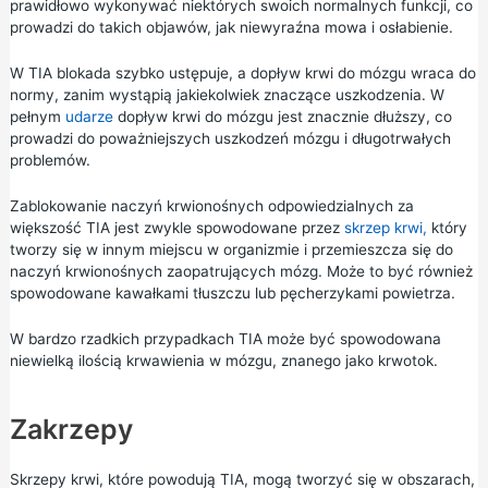
prawidłowo wykonywać niektórych swoich normalnych funkcji, co
prowadzi do takich objawów, jak niewyraźna mowa i osłabienie.
W TIA blokada szybko ustępuje, a dopływ krwi do mózgu wraca do
normy, zanim wystąpią jakiekolwiek znaczące uszkodzenia. W
pełnym
udarze
dopływ krwi do mózgu jest znacznie dłuższy, co
prowadzi do poważniejszych uszkodzeń mózgu i długotrwałych
problemów.
Zablokowanie naczyń krwionośnych odpowiedzialnych za
większość TIA jest zwykle spowodowane przez
skrzep krwi,
który
tworzy się w innym miejscu w organizmie i przemieszcza się do
naczyń krwionośnych zaopatrujących mózg. Może to być również
spowodowane kawałkami tłuszczu lub pęcherzykami powietrza.
W bardzo rzadkich przypadkach TIA może być spowodowana
niewielką ilością krwawienia w mózgu, znanego jako krwotok.
Zakrzepy
Skrzepy krwi, które powodują TIA, mogą tworzyć się w obszarach,