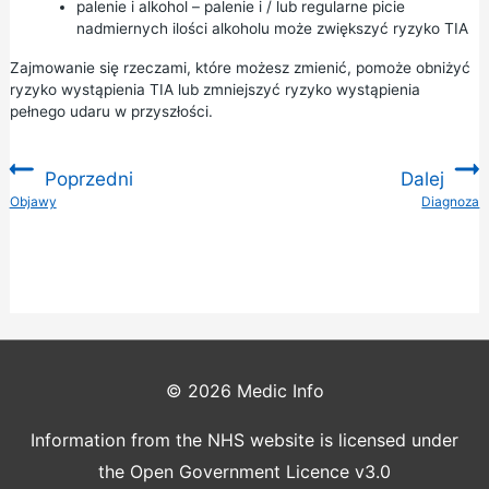
palenie i alkohol – palenie i / lub regularne picie
nadmiernych ilości alkoholu może zwiększyć ryzyko TIA
Zajmowanie się rzeczami, które możesz zmienić, pomoże obniżyć
ryzyko wystąpienia TIA lub zmniejszyć ryzyko wystąpienia
pełnego udaru w przyszłości.
Poprzedni
Dalej
:
Objawy
Diagnoza
:
© 2026
Medic Info
Information from the NHS website is licensed under
the Open Government Licence v3.0