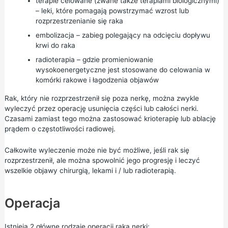
terapie celowane (zwane także terapiami biologicznymi)
– leki, które pomagają powstrzymać wzrost lub
rozprzestrzenianie się raka
embolizacja – zabieg polegający na odcięciu dopływu
krwi do raka
radioterapia – gdzie promieniowanie
wysokoenergetyczne jest stosowane do celowania w
komórki rakowe i łagodzenia objawów
Rak, który nie rozprzestrzenił się poza nerkę, można zwykle
wyleczyć przez operację usunięcia części lub całości nerki.
Czasami zamiast tego można zastosować krioterapię lub ablację
prądem o częstotliwości radiowej.
Całkowite wyleczenie może nie być możliwe, jeśli rak się
rozprzestrzenił, ale można spowolnić jego progresję i leczyć
wszelkie objawy chirurgią, lekami i / lub radioterapią.
Operacja
Istnieją 2 główne rodzaje operacji raka nerki: