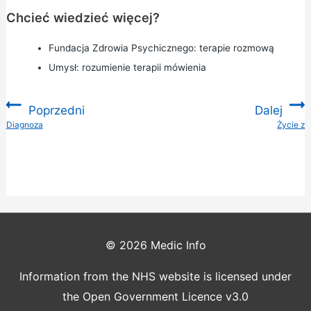
Chcieć wiedzieć więcej?
Fundacja Zdrowia Psychicznego:
terapie rozmową
Umysł:
rozumienie terapii mówienia
Poprzedni
Dalej
:
Diagnoza
Życie z
:
© 2026
Medic Info
Information from the NHS website is licensed under
the Open Government Licence v3.0