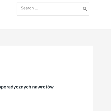
Search
for:
a sporadycznych nawrotów