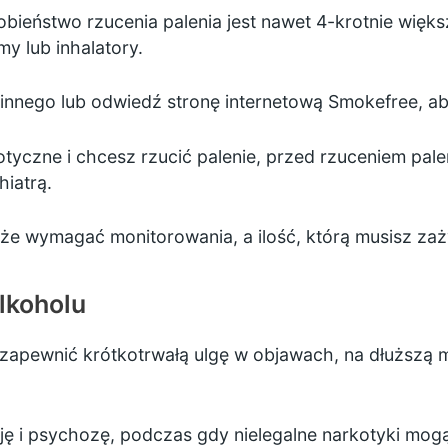
eństwo rzucenia palenia jest nawet 4-krotnie większe
my lub inhalatory.
zinnego lub odwiedź stronę internetową
Smokefree,
ab
tyczne i chcesz rzucić palenie, przed rzuceniem pale
iatrą.
e wymagać monitorowania, a ilość, którą musisz zaż
lkoholu
ą zapewnić krótkotrwałą ulgę w objawach, na dłuższ
 i psychozę, podczas gdy nielegalne narkotyki mogą