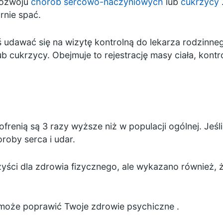
rozwoju
chorób sercowo-naczyniowych
lub
cukrzycy
rnie spać.
ś udawać się na wizytę kontrolną do lekarza rodzinn
 cukrzycy. Obejmuje to rejestrację masy ciała, kontro
frenią są 3 razy wyższe niż w populacji ogólnej. Jeśli
roby serca i udar.
ści dla zdrowia fizycznego, ale wykazano również, 
a może poprawić Twoje zdrowie psychiczne
.