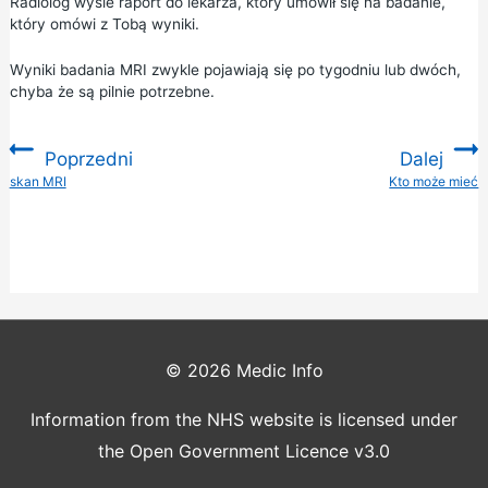
Radiolog wyśle raport do lekarza, który umówił się na badanie,
który omówi z Tobą wyniki.
Wyniki badania MRI zwykle pojawiają się po tygodniu lub dwóch,
chyba że są pilnie potrzebne.
Poprzedni
Dalej
:
skan MRI
Kto może mieć
:
© 2026
Medic Info
Information from the NHS website is licensed under
the Open Government Licence v3.0