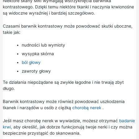
Niektóre skany MRI wymagają wstrzyknięcia barwnika
kontrastowego. Dzięki temu niektóre tkanki i naczynia krwionośne
są widoczne wyraźniej i bardziej szczegółowo.
Czasami barwnik kontrastowy może powodować skutki uboczne,
takie jak:
nudności lub wymioty
wysypka skórna
ból głowy
zawroty głowy
Te działania niepożądane są zwykle łagodne i nie trwają zbyt
długo.
Barwnik kontrastowy może również powodować uszkodzenia
tkanek i narządów u osób z ciężką
chorobą nerek
.
Jeśli masz chorobę nerek w wywiadzie, możesz otrzymać
badanie
krwi,
aby określić, jak dobrze funkcjonują twoje nerki i czy można
bezpiecznie przystąpić do skanowania.