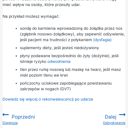
mieć wpływ na osoby, które przeszły udar.
Na przykład możesz wymagać:
sondę do karmienia wprowadzoną do żołądka przez nos
(zgłębnik nosowo-żołądkowy), aby zapewnić odżywienie,
jeśli pacjent ma trudności z połykaniem
(dysfagia)
suplementy diety, jeśli jesteś niedożywiony
płyny podawane bezpośrednio do żyły (dożylnie), jeśli
istnieje ryzyko
odwodnienia
tlen przez rurkę nosową lub maskę na twarz, jeśli masz
niski poziom tlenu we krwi
pończochy uciskowe zapobiegające powstawaniu
zakrzepów w nogach (DVT)
Dowiedz się więcej o rekonwalescencji po udarze
Poprzedni
Dalej
:
Diagnoza
Odzyskiwanie
: