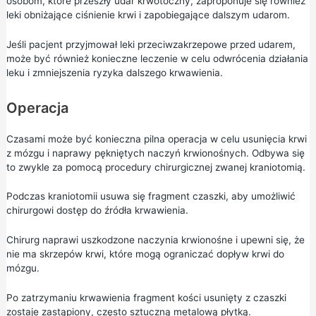
osobom, które przeszły udar krwotoczny, zaproponuje się również
leki obniżające ciśnienie krwi i zapobiegające dalszym udarom.
Jeśli pacjent przyjmował leki przeciwzakrzepowe przed udarem,
może być również konieczne leczenie w celu odwrócenia działania
leku i zmniejszenia ryzyka dalszego krwawienia.
Operacja
Czasami może być konieczna pilna operacja w celu usunięcia krwi
z mózgu i naprawy pękniętych naczyń krwionośnych. Odbywa się
to zwykle za pomocą procedury chirurgicznej zwanej kraniotomią.
Podczas kraniotomii usuwa się fragment czaszki, aby umożliwić
chirurgowi dostęp do źródła krwawienia.
Chirurg naprawi uszkodzone naczynia krwionośne i upewni się, że
nie ma skrzepów krwi, które mogą ograniczać dopływ krwi do
mózgu.
Po zatrzymaniu krwawienia fragment kości usunięty z czaszki
zostaje zastąpiony, często sztuczną metalową płytką.