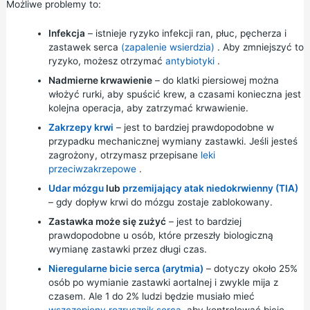
Możliwe problemy to:
Infekcja
– istnieje ryzyko infekcji ran, płuc, pęcherza i
zastawek serca
(zapalenie wsierdzia)
. Aby zmniejszyć to
ryzyko, możesz otrzymać
antybiotyki
.
Nadmierne krwawienie
– do klatki piersiowej można
włożyć rurki, aby spuścić krew, a czasami konieczna jest
kolejna operacja, aby zatrzymać krwawienie.
Zakrzepy krwi
– jest to bardziej prawdopodobne w
przypadku mechanicznej wymiany zastawki. Jeśli jesteś
zagrożony, otrzymasz przepisane
leki
przeciwzakrzepowe
.
Udar mózgu
lub
przemijający atak niedokrwienny (TIA)
– gdy dopływ krwi do mózgu zostaje zablokowany.
Zastawka może się zużyć
– jest to bardziej
prawdopodobne u osób, które przeszły biologiczną
wymianę zastawki przez długi czas.
Nieregularne bicie serca (arytmia)
– dotyczy około 25%
osób po wymianie zastawki aortalnej i zwykle mija z
czasem. Ale 1 do 2% ludzi będzie musiało mieć
wszczepiony rozrusznik serca,
aby kontrolować bicie