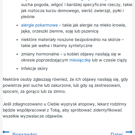
sucha pogoda, wilgoć i bardziej specyficzne rzeczy, takie
jak roztocza kurzu domowego, sierść zwierząt, pyłki i
pleśnie
alergie pokarmowe
– takie jak alergie na mleko krowie,
jajka, orzeszki ziemne, soję lub pszenicę
niektóre materiały noszone bezpośrednio na skórze –
takie jak wełna i tkaniny syntetyczne
zmiany hormonalne – u kobiet objawy nasilają się w
okresie poprzedzającym
miesiączkę
lub w czasie ciąży
infekcje skóry
Niektóre osoby zgłaszają również, że ich objawy nasilają się, gdy
powietrze jest suche lub zakurzone, lub gdy są zestresowani,
spoceni, za gorąco lub za zimno.
Jeśli zdiagnozowano u Ciebie wyprysk atopowy, lekarz rodzinny
będzie współpracował z Tobą, aby spróbować zidentyfikować
wszelkie wyzwalacze objawów.
Poprzedni
Dalej