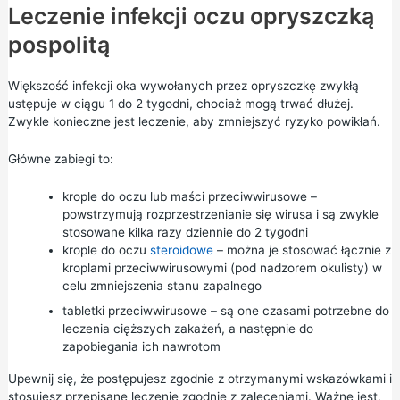
Leczenie infekcji oczu opryszczką
pospolitą
Większość infekcji oka wywołanych przez opryszczkę zwykłą
ustępuje w ciągu 1 do 2 tygodni, chociaż mogą trwać dłużej.
Zwykle konieczne jest leczenie, aby zmniejszyć ryzyko powikłań.
Główne zabiegi to:
krople do oczu lub maści przeciwwirusowe –
powstrzymują rozprzestrzenianie się wirusa i są zwykle
stosowane kilka razy dziennie do 2 tygodni
krople do oczu
steroidowe
– można je stosować łącznie z
kroplami przeciwwirusowymi (pod nadzorem okulisty) w
celu zmniejszenia stanu zapalnego
tabletki przeciwwirusowe – są one czasami potrzebne do
leczenia cięższych zakażeń, a następnie do
zapobiegania ich nawrotom
Upewnij się, że postępujesz zgodnie z otrzymanymi wskazówkami i
stosujesz przepisane leczenie zgodnie z zaleceniami. Ważne jest,