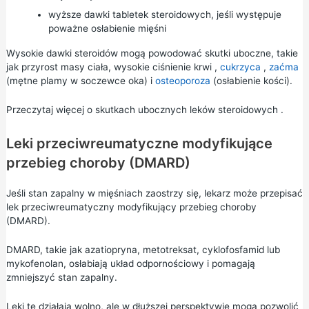
wyższe dawki
tabletek steroidowych,
jeśli występuje
poważne osłabienie mięśni
Wysokie dawki steroidów mogą powodować skutki uboczne, takie
jak przyrost masy ciała,
wysokie ciśnienie krwi
,
cukrzyca
,
zaćma
(mętne plamy w soczewce oka) i
osteoporoza
(osłabienie kości).
Przeczytaj więcej o
skutkach ubocznych leków steroidowych
.
Leki przeciwreumatyczne modyfikujące
przebieg choroby (DMARD)
Jeśli stan zapalny w mięśniach zaostrzy się, lekarz może przepisać
lek przeciwreumatyczny modyfikujący przebieg choroby
(DMARD).
DMARD, takie jak azatiopryna, metotreksat, cyklofosfamid lub
mykofenolan, osłabiają układ odpornościowy i pomagają
zmniejszyć stan zapalny.
Leki te działają wolno, ale w dłuższej perspektywie mogą pozwolić