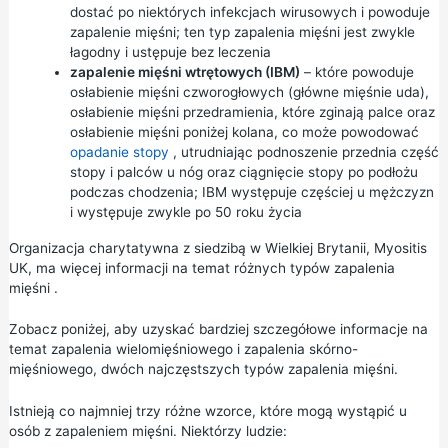
dostać po niektórych infekcjach wirusowych i powoduje
zapalenie mięśni; ten typ zapalenia mięśni jest zwykle
łagodny i ustępuje bez leczenia
zapalenie mięśni wtrętowych (IBM)
– które powoduje
osłabienie mięśni czworogłowych (główne mięśnie uda),
osłabienie mięśni przedramienia, które zginają palce oraz
osłabienie mięśni poniżej kolana, co może powodować
opadanie stopy
, utrudniając podnoszenie przednia część
stopy i palców u nóg oraz ciągnięcie stopy po podłożu
podczas chodzenia; IBM występuje częściej u mężczyzn
i występuje zwykle po 50 roku życia
Organizacja charytatywna z siedzibą w Wielkiej Brytanii, Myositis
UK, ma więcej informacji na temat różnych
typów zapalenia
mięśni
.
Zobacz poniżej, aby uzyskać bardziej szczegółowe informacje na
temat zapalenia wielomięśniowego i zapalenia skórno-
mięśniowego, dwóch najczęstszych typów zapalenia mięśni.
Istnieją co najmniej trzy różne wzorce, które mogą wystąpić u
osób z zapaleniem mięśni. Niektórzy ludzie: