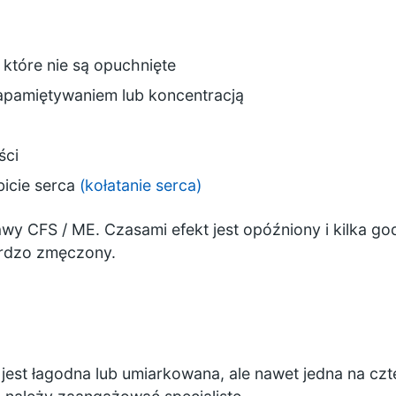
 które nie są opuchnięte
apamiętywaniem lub koncentracją
ści
bicie serca
(kołatanie serca)
y CFS / ME. Czasami efekt jest opóźniony i kilka god
ardzo zmęczony.
est łagodna lub umiarkowana, ale nawet jedna na cz