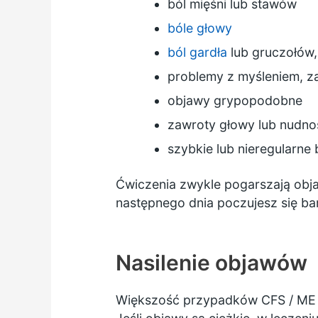
ból mięśni lub stawów
bóle głowy
ból gardła
lub gruczołów,
problemy z myśleniem, z
objawy grypopodobne
zawroty głowy lub nudno
szybkie lub nieregularne 
Ćwiczenia zwykle pogarszają objaw
następnego dnia poczujesz się b
Nasilenie objawów
Większość przypadków CFS / ME j