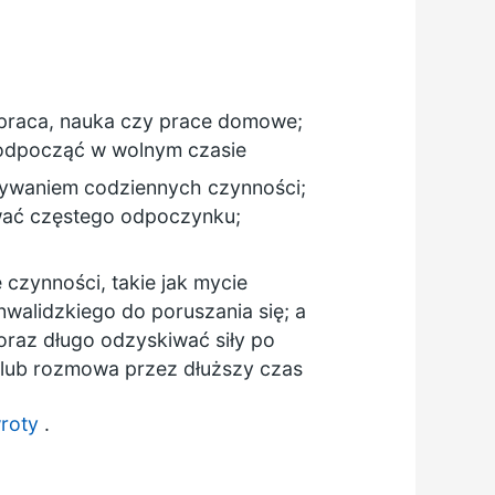
k praca, nauka czy prace domowe;
 odpocząć w wolnym czasie
nywaniem codziennych czynności;
wać częstego odpoczynku;
zynności, takie jak mycie
alidzkiego do poruszania się; a
 oraz długo odzyskiwać siły po
 lub rozmowa przez dłuższy czas
roty
.