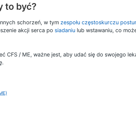
 to być?
innych schorzeń, w tym
zespołu częstoskurczu postu
szenie akcji serca po
siadaniu
lub wstawaniu, co moż
eć CFS / ME, ważne jest, aby udać się do swojego lek
ę.
ME)