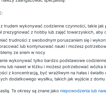
iu należy zaangażować specjalistę.
E:
e z trudem wykonywać codzienne czynności, takie ja
ł zrezygnować z hobby lub zajęć towarzyskich, aby
ieć trudności z swobodnym poruszaniem się i wyko
 pracować lub kontynuować nauki i możesz potrzebo
oblemy ze snem w nocy
anie wykonywać tylko bardzo podstawowe codzienne c
u lub nawet w łóżku i możesz potrzebować wózka inw
ści z koncentracją, być wrażliwym na hałas i światło
ch dodatkowego wysiłku, takich jak wyjście z domu
asilą. Te okresy są znane jako
niepowodzenia lub naw