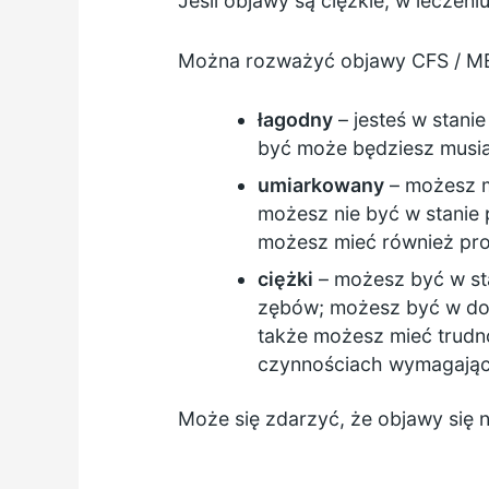
Jeśli objawy są ciężkie, w leczen
Można rozważyć objawy CFS / M
łagodny
– jesteś w stani
być może będziesz musia
umiarkowany
– możesz m
możesz nie być w stanie
możesz mieć również pr
ciężki
– możesz być w st
zębów; możesz być w dom
także możesz mieć trudno
czynnościach wymagający
Może się zdarzyć, że objawy się n