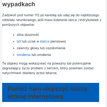
wypadkach
Zadzwoń pod numer 112 po karetkę lub udaj się do
najbliższego
oddziału ratunkowego, jeśli masz kołatanie serca i którykolwiek z
poniższych objawów:
silna duszność
ból
lub ucisk w
klatce
piersiowej
zawroty głowy lub oszołomienie
omdlenia
lub omdlenia
Te objawy mogą wskazywać na poważny lub potencjalnie
zagrażający życiu problem z sercem, który powinien zostać
natychmiast zbadany przez lekarza.
Pomóż nam ulepszyć naszą
stronę internetową