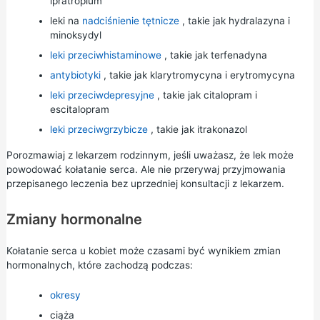
ipratropium
leki na
nadciśnienie tętnicze
, takie jak hydralazyna i
minoksydyl
leki przeciwhistaminowe
, takie jak terfenadyna
antybiotyki
, takie jak klarytromycyna i
erytromycyna
leki przeciwdepresyjne
, takie jak
citalopram
i
escitalopram
leki przeciwgrzybicze
, takie jak itrakonazol
Porozmawiaj z lekarzem rodzinnym, jeśli uważasz, że lek może
powodować kołatanie serca. Ale nie przerywaj przyjmowania
przepisanego leczenia bez uprzedniej konsultacji z lekarzem.
Zmiany hormonalne
Kołatanie serca u kobiet może czasami być wynikiem zmian
hormonalnych, które zachodzą podczas:
okresy
ciąża