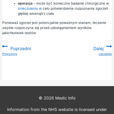
operacja
– może być konieczne badanie chirurgiczne w
znieczuleniu w
celu potwierdzenia rozpoznania zgorzeli
głębiej wewnątrz ciała
Ponieważ zgorzel jest potencjalnie poważnym stanem, leczenie
zwykle rozpoczyna się przed udostępnieniem wyników
jakichkolwiek testów.
Poprzedni
Dalej
:
Przyczyny
Leczenie
:
© 2026
Medic Info
Information from the NHS website is licensed under