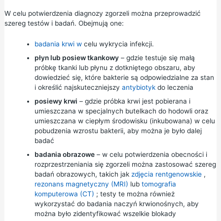
W celu potwierdzenia diagnozy zgorzeli można przeprowadzić
szereg testów i badań. Obejmują one:
badania krwi w
celu wykrycia infekcji.
płyn lub posiew tkankowy
– gdzie testuje się małą
próbkę tkanki lub płynu z dotkniętego obszaru, aby
dowiedzieć się, które bakterie są odpowiedzialne za stan
i określić najskuteczniejszy
antybiotyk
do leczenia
posiewy krwi
– gdzie próbka krwi jest pobierana i
umieszczana w specjalnych butelkach do hodowli oraz
umieszczana w ciepłym środowisku (inkubowana) w celu
pobudzenia wzrostu bakterii, aby można je było dalej
badać
badania obrazowe
– w celu potwierdzenia obecności i
rozprzestrzeniania się zgorzeli można zastosować szereg
badań obrazowych, takich jak
zdjęcia rentgenowskie
,
rezonans magnetyczny (MRI)
lub
tomografia
komputerowa (CT)
; testy te można również
wykorzystać do badania naczyń krwionośnych, aby
można było zidentyfikować wszelkie blokady