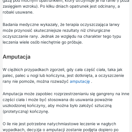
gazą pod mocnym opatrunkiem, który utrzymuje je na ranie (i poza
zasięgiem wzroku). Po kilku dniach opatrunek jest odcinany, a
robaki usuwane.
Badania medyczne wykazały, że terapia oczyszczająca larwy
może przynosić skuteczniejsze rezultaty niż chirurgiczne
oczyszczanie rany. Jednak ze względu na charakter tego typu
leczenia wiele osób niechętnie go próbuje.
Amputacja
W ciężkich przypadkach zgorzeli, gdy cała część ciała, taka jak
palec, palec u nogi lub kończyna, jest dotknięta, a oczyszczenie
rany nie pomoże, można rozważyć
amputację
.
Amputacja może zapobiec rozprzestrzenianiu się gangreny na inne
części ciała i może być stosowana do usuwania poważnie
uszkodzonej kończyny, aby można było założyć sztuczną
(protetyczną) kończynę.
O ile nie jest potrzebne natychmiastowe leczenie w nagłych
wypadkach, decyzja o amputacji zostanie podjęta dopiero po