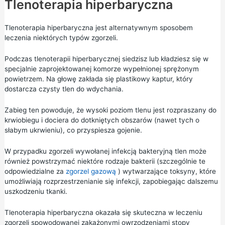
Tlenoterapia hiperbaryczna
Tlenoterapia hiperbaryczna jest alternatywnym sposobem
leczenia niektórych typów zgorzeli.
Podczas tlenoterapii hiperbarycznej siedzisz lub kładziesz się w
specjalnie zaprojektowanej komorze wypełnionej sprężonym
powietrzem. Na głowę zakłada się plastikowy kaptur, który
dostarcza czysty tlen do wdychania.
Zabieg ten powoduje, że wysoki poziom tlenu jest rozpraszany do
krwiobiegu i dociera do dotkniętych obszarów (nawet tych o
słabym ukrwieniu), co przyspiesza gojenie.
W przypadku zgorzeli wywołanej infekcją bakteryjną tlen może
również powstrzymać niektóre rodzaje bakterii (szczególnie te
odpowiedzialne za
zgorzel gazową
) wytwarzające toksyny, które
umożliwiają rozprzestrzenianie się infekcji, zapobiegając dalszemu
uszkodzeniu tkanki.
Tlenoterapia hiperbaryczna okazała się skuteczna w leczeniu
zgorzeli spowodowanej zakażonymi owrzodzeniami stopy