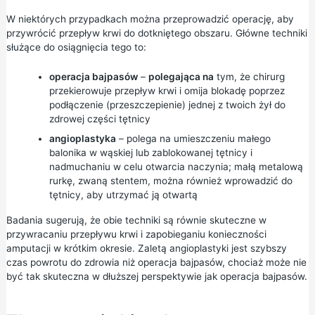
W niektórych przypadkach można przeprowadzić operację, aby
przywrócić przepływ krwi do dotkniętego obszaru. Główne techniki
służące do osiągnięcia tego to:
operacja bajpasów
–
polegająca na
tym, że chirurg
przekierowuje przepływ krwi i omija blokadę poprzez
podłączenie (przeszczepienie) jednej z twoich żył do
zdrowej części tętnicy
angioplastyka
– polega na umieszczeniu małego
balonika w wąskiej lub zablokowanej tętnicy i
nadmuchaniu w celu otwarcia naczynia; małą metalową
rurkę, zwaną stentem, można również wprowadzić do
tętnicy, aby utrzymać ją otwartą
Badania sugerują, że obie techniki są równie skuteczne w
przywracaniu przepływu krwi i zapobieganiu konieczności
amputacji w krótkim okresie. Zaletą angioplastyki jest szybszy
czas powrotu do zdrowia niż operacja bajpasów, chociaż może nie
być tak skuteczna w dłuższej perspektywie jak operacja bajpasów.