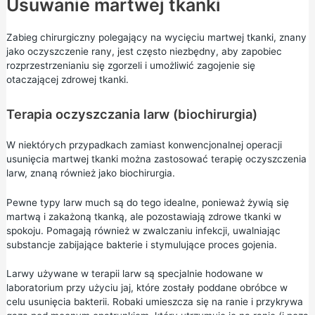
Usuwanie martwej tkanki
Zabieg chirurgiczny polegający na wycięciu martwej tkanki, znany
jako oczyszczenie rany, jest często niezbędny, aby zapobiec
rozprzestrzenianiu się zgorzeli i umożliwić zagojenie się
otaczającej zdrowej tkanki.
Terapia oczyszczania larw (biochirurgia)
W niektórych przypadkach zamiast konwencjonalnej operacji
usunięcia martwej tkanki można zastosować terapię oczyszczenia
larw, znaną również jako biochirurgia.
Pewne typy larw much są do tego idealne, ponieważ żywią się
martwą i zakażoną tkanką, ale pozostawiają zdrowe tkanki w
spokoju. Pomagają również w zwalczaniu infekcji, uwalniając
substancje zabijające bakterie i stymulujące proces gojenia.
Larwy używane w terapii larw są specjalnie hodowane w
laboratorium przy użyciu jaj, które zostały poddane obróbce w
celu usunięcia bakterii. Robaki umieszcza się na ranie i przykrywa