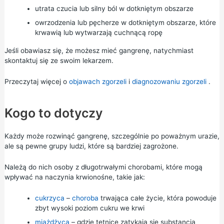
utrata czucia lub silny ból w dotkniętym obszarze
owrzodzenia lub pęcherze w dotkniętym obszarze, które
krwawią lub wytwarzają cuchnącą ropę
Jeśli obawiasz się, że możesz mieć gangrenę, natychmiast
skontaktuj się ze swoim lekarzem.
Przeczytaj więcej o
objawach zgorzeli
i
diagnozowaniu zgorzeli
.
Kogo to dotyczy
Każdy może rozwinąć gangrenę, szczególnie po poważnym urazie,
ale są pewne grupy ludzi, które są bardziej zagrożone.
Należą do nich osoby z długotrwałymi chorobami, które mogą
wpływać na naczynia krwionośne, takie jak:
cukrzyca
–
choroba
trwająca całe życie, która powoduje
zbyt wysoki poziom cukru we krwi
miażdżyca
– gdzie tętnice zatykają się substancją