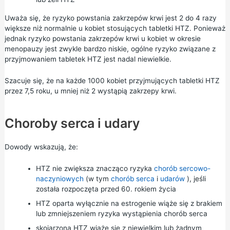
Uważa się, że ryzyko powstania zakrzepów krwi jest 2 do 4 razy
większe niż normalnie u kobiet stosujących tabletki HTZ. Ponieważ
jednak ryzyko powstania zakrzepów krwi u kobiet w okresie
menopauzy jest zwykle bardzo niskie, ogólne ryzyko związane z
przyjmowaniem tabletek HTZ jest nadal niewielkie.
Szacuje się, że na każde 1000 kobiet przyjmujących tabletki HTZ
przez 7,5 roku, u mniej niż 2 wystąpią zakrzepy krwi.
Choroby serca i udary
Dowody wskazują, że:
HTZ nie zwiększa znacząco ryzyka
chorób sercowo-
naczyniowych
(w tym
chorób serca
i
udarów
), jeśli
została rozpoczęta przed 60. rokiem życia
HTZ oparta wyłącznie na estrogenie wiąże się z brakiem
lub zmniejszeniem ryzyka wystąpienia chorób serca
skojarzona HTZ wiąże się z niewielkim lub żadnym