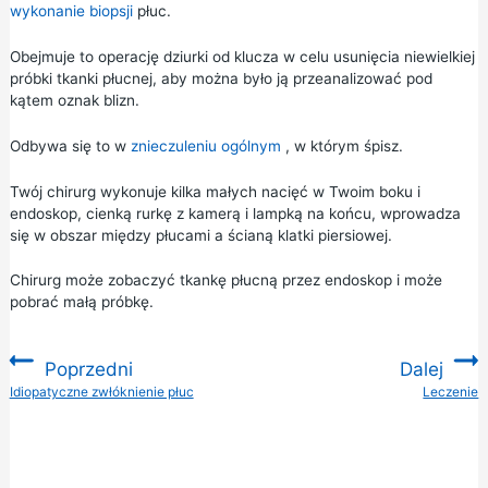
wykonanie biopsji
płuc.
Obejmuje to operację dziurki od klucza w celu usunięcia niewielkiej
próbki tkanki płucnej, aby można było ją przeanalizować pod
kątem oznak blizn.
Odbywa się to w
znieczuleniu ogólnym
, w którym śpisz.
Twój chirurg wykonuje kilka małych nacięć w Twoim boku i
endoskop, cienką rurkę z kamerą i lampką na końcu, wprowadza
się w obszar między płucami a ścianą klatki piersiowej.
Chirurg może zobaczyć tkankę płucną przez endoskop i może
pobrać małą próbkę.
Poprzedni
Dalej
:
Idiopatyczne zwłóknienie płuc
Leczenie
: