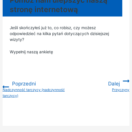
Pomóż nam ulepszyć naszą
stronę internetową
Jeśli skończyłeś już to, co robisz, czy możesz
odpowiedzieć na kilka pytań dotyczących dzisiejszej
wizyty?
Wypełnij naszą ankietę
Poprzedni
Dalej
:
Nadczynność tarczycy (nadczynność
Przyczyny
:
tarczycy)