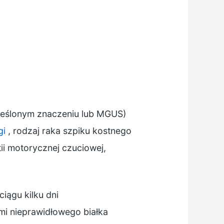
reślonym znaczeniu lub MGUS)
gi
, rodzaj raka szpiku kostnego
tii motorycznej czuciowej,
iągu kilku dni
i nieprawidłowego białka