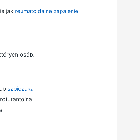
ie jak
reumatoidalne zapalenie
których osób.
lub
szpiczaka
trofurantoina
s