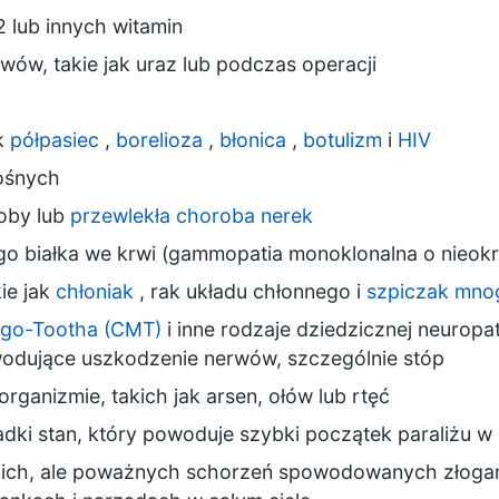
2 lub innych witamin
wów, takie jak uraz lub podczas operacji
ak
półpasiec
,
borelioza
,
błonica
,
botulizm
i
HIV
ośnych
oby lub
przewlekła choroba nerek
o białka we krwi (gammopatia monoklonalna o nieok
kie jak
chłoniak
, rak układu chłonnego i
szpiczak mno
ego-Tootha (CMT)
i inne rodzaje dziedzicznej neuropa
odujące uszkodzenie nerwów, szczególnie stóp
rganizmie, takich jak arsen, ołów lub rtęć
adki stan, który powoduje szybki początek paraliżu w c
kich, ale poważnych schorzeń spowodowanych złogam