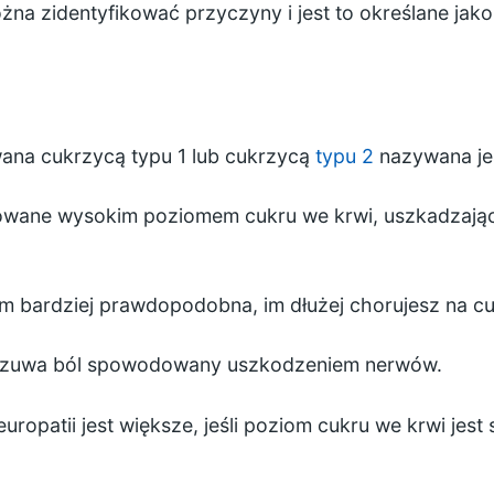
na zidentyfikować przyczyny i jest to określane jako
wana
cukrzycą typu 1
lub
cukrzycą
typu 2
nazywana jes
wane wysokim poziomem cukru we krwi, uszkadzając
m bardziej prawdopodobna, im dłużej chorujesz na c
dczuwa ból spowodowany uszkodzeniem nerwów.
uropatii jest większe, jeśli poziom cukru we krwi jest