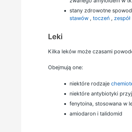
zwanego amyloidem w tka
stany zdrowotne spowod
stawów
,
toczeń
,
zespół
Leki
Kilka leków może czasami powodo
Obejmują one:
niektóre rodzaje
chemiote
niektóre antybiotyki przy
fenytoina, stosowana w 
amiodaron i talidomid