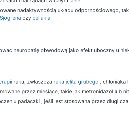
nkach i narządach w całym ciele
owane nadaktywnością układu odpornościowego, tak
 Sjögrena
czy
celiakia
wać neuropatię obwodową jako efekt uboczny u nie
rapii
raka, zwłaszcza
raka jelita grubego
, chłoniaka 
jmowane przez miesiące, takie jak metronidazol lub ni
leczeniu
padaczki
, jeśli jest stosowana przez długi cza