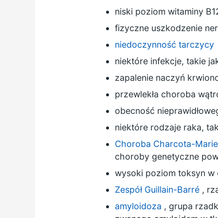
niski poziom witaminy B1
fizyczne uszkodzenie ner
niedoczynność tarczycy
niektóre infekcje, takie j
zapalenie naczyń krwion
przewlekła choroba wątr
obecność nieprawidłoweg
niektóre rodzaje raka, ta
Choroba Charcota-Mari
choroby genetyczne pow
wysoki poziom toksyn w o
Zespół Guillain-Barré
, rz
amyloidoza
, grupa rzad