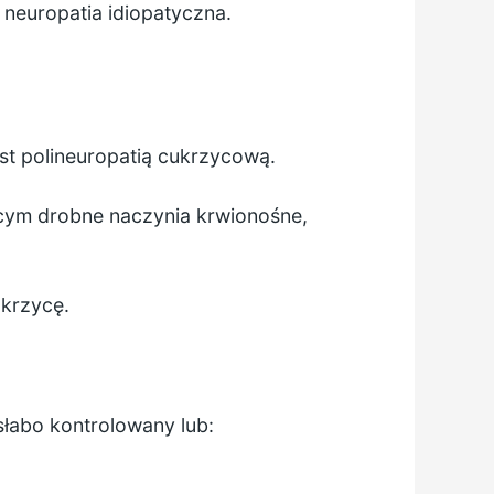
 neuropatia idiopatyczna.
t polineuropatią cukrzycową.
ym drobne naczynia krwionośne,
ukrzycę.
 słabo kontrolowany lub: