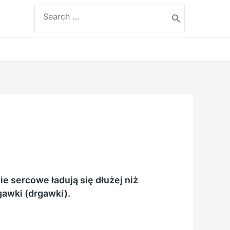
Search
for:
e sercowe ładują się dłużej niż
awki (drgawki).