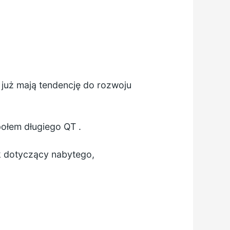
 już mają tendencję do rozwoju
połem długiego QT
.
k dotyczący
nabytego,