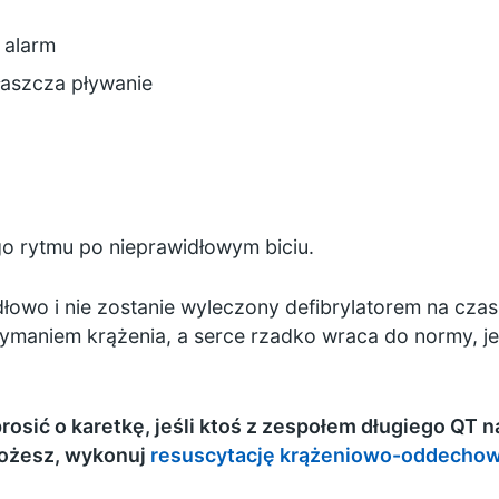
 alarm
łaszcza pływanie
o rytmu po nieprawidłowym biciu.
widłowo i nie zostanie wyleczony defibrylatorem na cz
ymaniem krążenia, a serce rzadko wraca do normy, je
sić o karetkę, jeśli ktoś z zespołem długiego QT na
możesz, wykonuj
resuscytację krążeniowo-oddechow