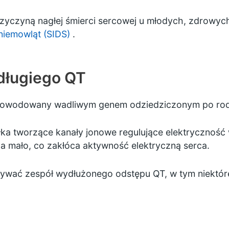
rzyczyną nagłej śmierci sercowej u młodych, zdrowyc
 niemowląt (SIDS)
.
długiego QT
 spowodowany wadliwym genem odziedziczonym po rod
ka tworzące kanały jonowe regulujące elektryczność
za mało, co zakłóca aktywność elektryczną serca.
ływać zespół wydłużonego odstępu QT, w tym niektóre