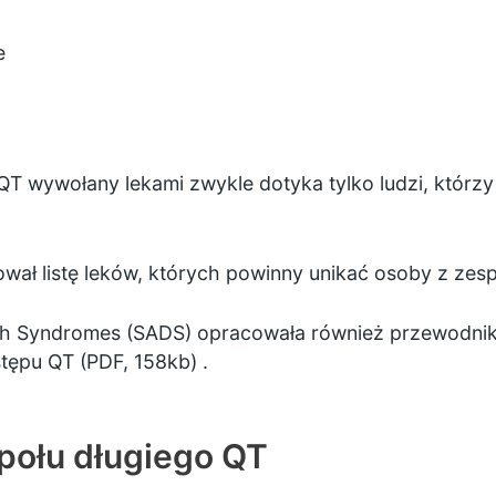
e
T wywołany lekami zwykle dotyka tylko ludzi, którzy
ował listę
leków, których powinny unikać osoby z zes
th Syndromes (SADS) opracowała również przewodni
tępu QT (PDF, 158kb)
.
połu długiego QT