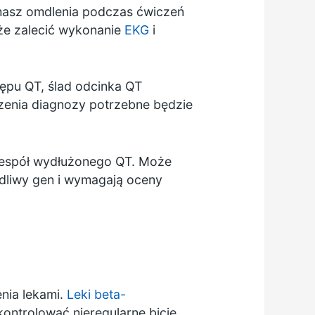
 masz omdlenia podczas ćwiczeń
oże zalecić wykonanie
EKG
i
tępu QT, ślad odcinka QT
dzenia diagnozy potrzebne będzie
zespół wydłużonego QT. Może
dliwy gen i wymagają oceny
nia lekami.
Leki beta-
kontrolować nieregularne bicie