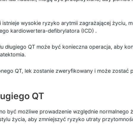
 i istnieje wysokie ryzyko arytmii zagrażającej życiu,
go kardiowertera-defibrylatora (ICD)
.
u długiego QT może być konieczna operacja, aby ko
patektomia.
onego QT, lek zostanie zweryfikowany i może zostać p
ługiego QT
no być możliwe prowadzenie względnie normalnego ż
lu życia, aby zmniejszyć ryzyko utraty przytomnośc