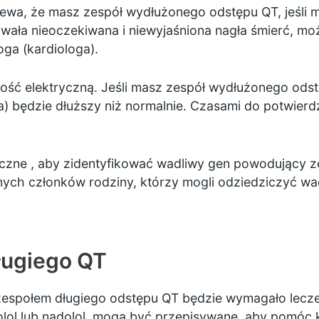
rzewa, że masz zespół wydłużonego odstępu QT, jeśli
powała nieoczekiwana i niewyjaśniona nagła śmierć, m
oga (kardiologa).
wność elektryczną. Jeśli masz zespół wydłużonego ods
ca) będzie dłuższy niż normalnie. Czasami do potwier
yczne
, aby zidentyfikować wadliwy gen powodujący 
nych członków rodziny, którzy mogli odziedziczyć wa
ługiego QT
espołem długiego odstępu QT będzie wymagało lecze
nolol lub nadolol, mogą być przepisywane, aby pomóc 