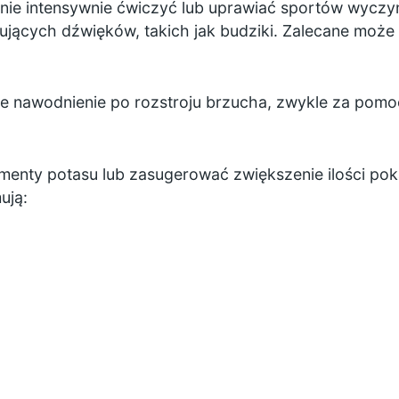
anie intensywnie ćwiczyć lub uprawiać sportów wycz
jących dźwięków, takich jak budziki. Zalecane może 
we nawodnienie po rozstroju brzucha, zwykle za pom
ementy potasu lub zasugerować zwiększenie ilości p
ują: