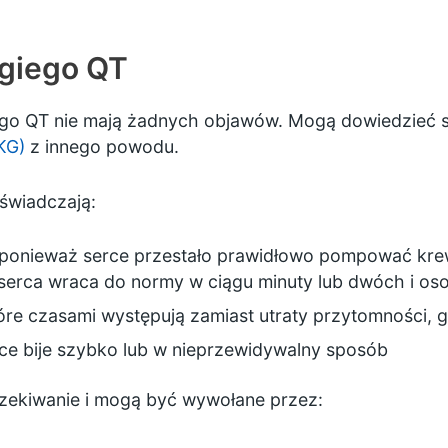
ugiego QT
ego QT nie mają żadnych objawów. Mogą dowiedzieć si
KG)
z innego powodu.
oświadczają:
 ponieważ serce przestało prawidłowo pompować krew
 serca wraca do normy w ciągu minuty lub dwóch i o
óre czasami występują zamiast utraty przytomności, 
ce bije szybko lub w nieprzewidywalny sposób
czekiwanie i mogą być wywołane przez: