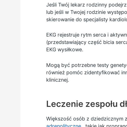
Jeśli Twój lekarz rodzinny podej
lub jeśli w Twojej rodzinie wystę
skierowanie do specjalisty kardiol
EKG rejestruje rytm serca i akty
(przedstawiający część bicia ser
EKG wysiłkowe.
Mogą być potrzebne
testy genet
również pomóc zidentyfikować in
klinicznej.
Leczenie zespołu d
Większość osób z dziedzicznym z
adrenolityczne
, takie jak propra