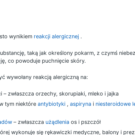
ęsto wynikiem
reakcji alergicznej
.
substancję, taką jak określony pokarm, z czymś nieb
ję, co powoduje puchnięcie skóry.
 wywołany reakcją alergiczną na:
 – zwłaszcza orzechy, skorupiaki, mleko i jajka
 w tym niektóre
antybiotyki
,
aspiryna
i
niesteroidowe l
wadów
– zwłaszcza
użądlenia
os i pszczół
której wykonuje się rękawiczki medyczne, balony i pr