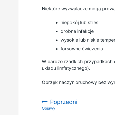
Niektóre wyzwalacze mogą prowad
niepokój lub stres
drobne infekcje
wysokie lub niskie tempe
forsowne ćwiczenia
W bardzo rzadkich przypadkach o
układu limfatycznego).
Obrzęk naczynioruchowy bez wyr
Poprzedni
Objawy
: