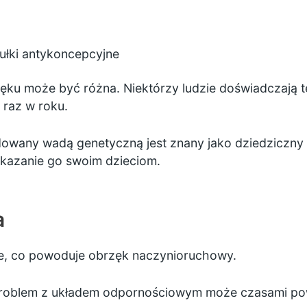
igułki antykoncepcyjne
ku może być różna. Niektórzy ludzie doświadczają t
 raz w roku.
any wadą genetyczną jest znany jako dziedziczny 
ekazanie go swoim dzieciom.
a
ne, co powoduje obrzęk naczynioruchowy.
ny problem z układem odpornościowym może czasami p