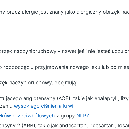
 przez alergie jest znany jako alergiczny obrzęk na
zęk naczynioruchowy – nawet jeśli nie jesteś uczulon
 rozpoczęciu przyjmowania nowego leku lub po miesi
zęk naczynioruchowy, obejmują:
tującego angiotensynę (ACE), takie jak
enalapryl
,
liz
czeniu
wysokiego ciśnienia krwi
eków przeciwbólowych
z grupy
NLPZ
ensyny 2 (ARB), takie jak andesartan,
irbesartan
,
losa