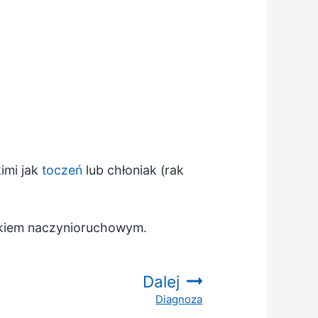
imi jak
toczeń
lub chłoniak (rak
ękiem naczynioruchowym.
Dalej
Diagnoza
: