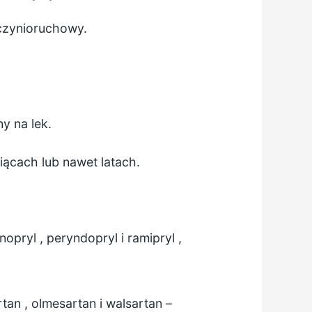
czynioruchowy.
y na lek.
ącach lub nawet latach.
ynopryl
,
peryndopryl
i
ramipryl
,
rtan
,
olmesartan
i
walsartan
–