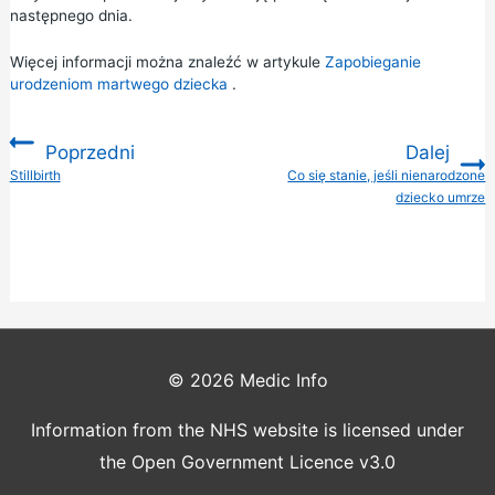
następnego dnia.
Więcej informacji można znaleźć w artykule
Zapobieganie
urodzeniom martwego dziecka
.
Poprzedni
Dalej
:
Stillbirth
Co się stanie, jeśli nienarodzone
:
dziecko umrze
© 2026
Medic Info
Information from the NHS website is licensed under
the Open Government Licence v3.0