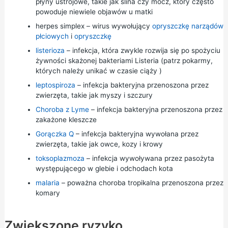
płyny ustrojowe, takie jak ślina czy mocz, który często
powoduje niewiele objawów u matki
herpes simplex – wirus wywołujący
opryszczkę narządów
płciowych
i
opryszczkę
listerioza
– infekcja, która zwykle rozwija się po spożyciu
żywności skażonej bakteriami Listeria (patrz
pokarmy,
których należy unikać w czasie ciąży
)
leptospiroza
– infekcja bakteryjna przenoszona przez
zwierzęta, takie jak myszy i szczury
Choroba z Lyme
– infekcja bakteryjna przenoszona przez
zakażone kleszcze
Gorączka Q
– infekcja bakteryjna wywołana przez
zwierzęta, takie jak owce, kozy i krowy
toksoplazmoza
– infekcja wywoływana przez pasożyta
występującego w glebie i odchodach kota
malaria
– poważna choroba tropikalna przenoszona przez
komary
Zwiększone ryzyko