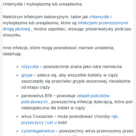
chlamydie i mykoplazmę lub ureaplasma.
Niektórym infekcjom bakteryjnym, takim jak
chlamydie
i
mykoplazma lub ureaplasma, które są
infekcjami przenoszonymi
drogą płciową
, można zapobiec, stosując
prezerwatywy
podczas
stosunku.
Inne infekcje, które mogą powodować martwe urodzenia,
obejmują:
różyczka
– powszechnie znana jako odra niemiecka
grypa
– zaleca się, aby wszystkie kobiety w ciąży
zaszczepiły się przeciwko grypie
sezonowej, niezależnie
od etapu ciąży
parwowirus B19 – powoduje
zespół policzków
policzkowych
, powszechną infekcję dziecięcą, która jest
niebezpieczna dla kobiet w ciąży
wirus Coxsackie – może powodować choroby
rąk,
pryszczycy i ust u
ludzi
cytomegalowirus
– powszechny wirus przenoszony przez