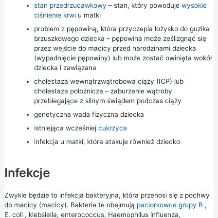
stan przedrzucawkowy
– stan, który powoduje
wysokie
ciśnienie krwi
u matki
problem z pępowiną, która przyczepia łożysko do guzika
brzuszkowego dziecka – pępowina może ześlizgnąć się
przez wejście do macicy przed narodzinami dziecka
(wypadnięcie pępowiny) lub może zostać owinięta wokół
dziecka i zawiązana
cholestaza wewnątrzwątrobowa ciąży (ICP) lub
cholestaza położnicza
– zaburzenie wątroby
przebiegające z silnym świądem podczas ciąży
genetyczna wada fizyczna dziecka
istniejąca wcześniej
cukrzyca
infekcja u matki, która atakuje również dziecko
Infekcje
Zwykle będzie to infekcja bakteryjna, która przenosi się z pochwy
do macicy (macicy). Bakterie te obejmują
paciorkowce grupy B
,
E. coli
, klebsiella, enterococcus, Haemophilus influenza,