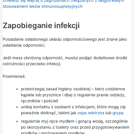
Dowiedz się więcej o zagrożeniach związanych z długotrwałym
stosowaniem leków immunosupresyjnych
Zapobieganie infekcji
Posiadanie osłabionego układu odpornościowego jest znane jako
osłabienie odporności.
Jeśli masz obniżoną odporność, musisz podjąć dodatkowe środki
ostrożności przeciwko infekcji.
Powinieneś:
przestrzegaj zasad higieny osobistej – bierz codzienne
kąpiele lub prysznice i dbaj o regularne pranie odzieży,
ręczników i pościeli
unikaj kontaktu z osobami z infekcjami, które mogą cię
poważnie dotknąć, takimi jak
ospa wietrzna
lub
grypa
regularnie myj ręce mydłem i gorącą wodą, szczególnie
po skorzystaniu z toalety oraz przed przygotowywaniem
posiłków i spożywaniem posiłków