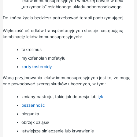
leków immunosupresyjnych w niższej dawce w celu
„utrzymania” osłabionego układu odpornościowego
Do końca życia będziesz potrzebować terapii podtrzymującej.
Większość ośrodków transplantacyjnych stosuje następującą
kombinację leków immunosupresyjnych:
takrolimus
mykofenolan mofetylu
kortykosteroidy
Wadą przyjmowania leków immunosupresyjnych jest to, że mogą
one powodować szereg skutków ubocznych, w tym:
zmiany nastroju, takie jak
depresja
lub
lęk
bezsenność
biegunka
obrzęk dziąseł
łatwiejsze siniaczenie lub krwawienie