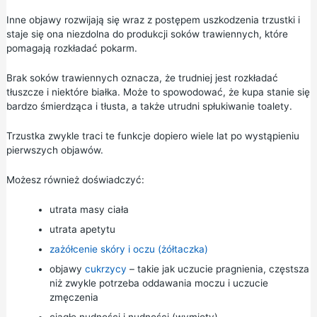
Inne objawy rozwijają się wraz z postępem uszkodzenia trzustki i
staje się ona niezdolna do produkcji soków trawiennych, które
pomagają rozkładać pokarm.
Brak soków trawiennych oznacza, że trudniej jest rozkładać
tłuszcze i niektóre białka. Może to spowodować, że kupa stanie się
bardzo śmierdząca i tłusta, a także utrudni spłukiwanie toalety.
Trzustka zwykle traci te funkcje dopiero wiele lat po wystąpieniu
pierwszych objawów.
Możesz również doświadczyć:
utrata masy ciała
utrata apetytu
zażółcenie skóry i oczu (żółtaczka)
objawy
cukrzycy
– takie jak uczucie pragnienia, częstsza
niż zwykle potrzeba oddawania moczu i uczucie
zmęczenia
ciągłe nudności i nudności (wymioty)