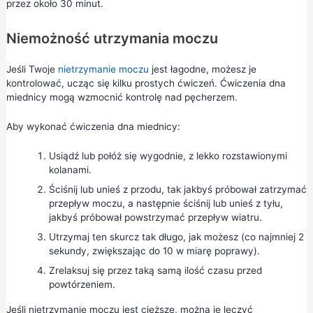
przez około 30 minut.
Niemożność utrzymania moczu
Jeśli Twoje
nietrzymanie moczu
jest łagodne, możesz je
kontrolować, ucząc się kilku prostych ćwiczeń. Ćwiczenia dna
miednicy mogą wzmocnić kontrolę nad pęcherzem.
Aby wykonać ćwiczenia dna miednicy:
Usiądź lub połóż się wygodnie, z lekko rozstawionymi
kolanami.
Ściśnij lub unieś z przodu, tak jakbyś próbował zatrzymać
przepływ moczu, a następnie ściśnij lub unieś z tyłu,
jakbyś próbował powstrzymać przepływ wiatru.
Utrzymaj ten skurcz tak długo, jak możesz (co najmniej 2
sekundy, zwiększając do 10 w miarę poprawy).
Zrelaksuj się przez taką samą ilość czasu przed
powtórzeniem.
Jeśli nietrzymanie moczu jest cięższe, można je leczyć