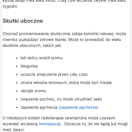
każda sesja trwa kilka minut. Cały cykl leczenia zwykle trwa kilka
tygodni.
Skutki uboczne
Chociaż promieniowanie skutecznie zabija komórki rakowe, może
również uszkadzać zdrowe tkanki. Może to prowadzić do wielu
skutków ubocznych, takich jak:
ból skóry wokół sromu
biegunka
uczucie zmęczenia przez cały czas
utrata włosów łonowych, która może być trwała
obrzęk sromu
zwężenie pochwy, co może utrudniać seks
zapalenie pęcherza
(zapalenie pęcherza)
U młodszych kobiet radioterapia zewnętrzna może czasami
wywołać wczesną
menopauzę
. Oznacza to, że nie będą już mogli
mieć dzieci.