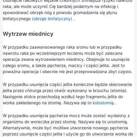
Usunięcie rakowych węzłów chłonnych zmniejsza ryzyko nawrotu
raka, ale może uczynić Cię bardziej podatnym na infekcję i
spowodować obrzęk nóg z powodu gromadzenia się płynu
limfatycznego
(obrzęk limfatyczny)
.
Wytrzew miednicy
W przypadku zaawansowanego raka sromu lub w przypadku
nawrotu raka po wcześniejszym leczeniu może być zalecana
operacja zwana wytrzewieniem miednicy. Obejmuje to usunięcie
całego sromu, a także pęcherza, macicy i części jelita. Jest to
poważna operacja i obecnie nie jest przeprowadzana zbyt często.
W przypadku usunięcia części jelita konieczne będzie skierowanie
jelita przez chirurga przez otwór wykonany w brzuchu (stomia).
Następnie stolce przechodzą wzdłuż tego fragmentu jelita do
worka zakładanego na stomię. Nazywa się to
kolostomią
.
W przypadku usunięcia pęcherza mocz może zostać wydalony z
organizmu do woreczka przez stomię. Nazywa się to urostomią.
Alternatywnie, może być możliwe utworzenie nowego pęcherza
poprzez usunięcie części jelita i użycie go do utworzenia worka do