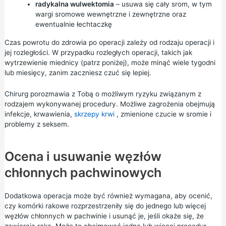
radykalna wulwektomia
– usuwa się cały srom, w tym
wargi sromowe wewnętrzne i zewnętrzne oraz
ewentualnie łechtaczkę
Czas powrotu do zdrowia po operacji zależy od rodzaju operacji i
jej rozległości. W przypadku rozległych operacji, takich jak
wytrzewienie miednicy (patrz poniżej), może minąć wiele tygodni
lub miesięcy, zanim zaczniesz czuć się lepiej.
Chirurg porozmawia z Tobą o możliwym ryzyku związanym z
rodzajem wykonywanej procedury. Możliwe zagrożenia obejmują
infekcje, krwawienia,
skrzepy krwi
, zmienione czucie w sromie i
problemy z seksem.
Ocena i usuwanie węzłów
chłonnych pachwinowych
Dodatkowa operacja może być również wymagana, aby ocenić,
czy komórki rakowe rozprzestrzeniły się do jednego lub więcej
węzłów chłonnych w pachwinie i usunąć je, jeśli okaże się, że
zawierają raka. Może to obejmować jedną lub więcej procedur