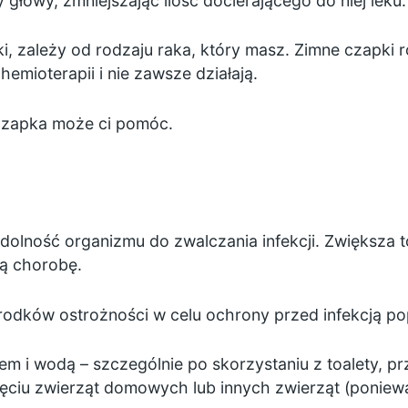
 głowy, zmniejszając ilość docierającego do niej leku.
, zależy od rodzaju raka, który masz. Zimne czapki ró
mioterapii i nie zawsze działają.
 czapka może ci pomóc.
olność organizmu do zwalczania infekcji. Zwiększa t
ą chorobę.
odków ostrożności w celu ochrony przed infekcją po
em i wodą – szczególnie po skorzystaniu z toalety, p
ęciu zwierząt domowych lub innych zwierząt (poniewa