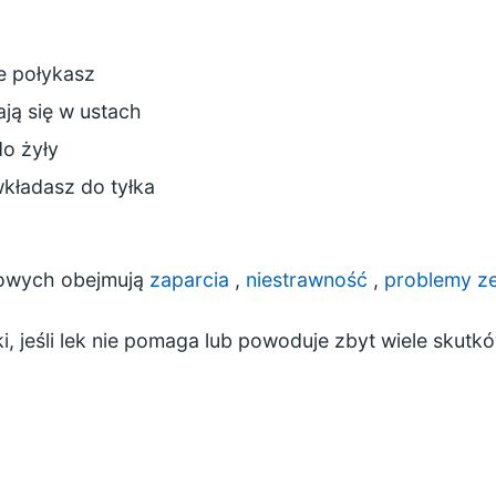
re połykasz
ają się w ustach
do żyły
wkładasz do tyłka
lowych obejmują
zaparcia
,
niestrawność
,
problemy z
, jeśli lek nie pomaga lub powoduje zbyt wiele skut