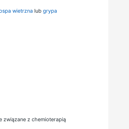
ospa wietrzna
lub
grypa
nie związane z chemioterapią