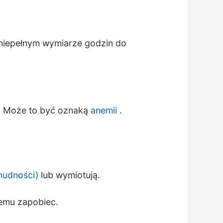
 niepełnym wymiarze godzin do
ny. Może to być oznaką
anemii
.
nudności)
lub wymiotują.
emu zapobiec.