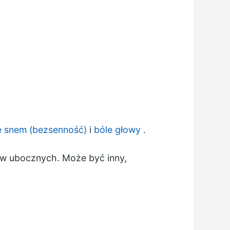
e snem (bezsenność)
i
bóle głowy
.
ków ubocznych. Może być inny,