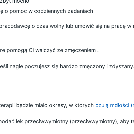
ć zbyt mocno
zinę o pomoc w codziennych zadaniach
 pracodawcę o czas wolny lub umówić się na pracę w
re pomogą Ci walczyć ze zmęczeniem
.
 jeśli nagle poczujesz się bardzo zmęczony i zdysza
rapii będzie miało okresy, w których
czują mdłości (
podać lek przeciwwymiotny (przeciwwymiotny), aby t