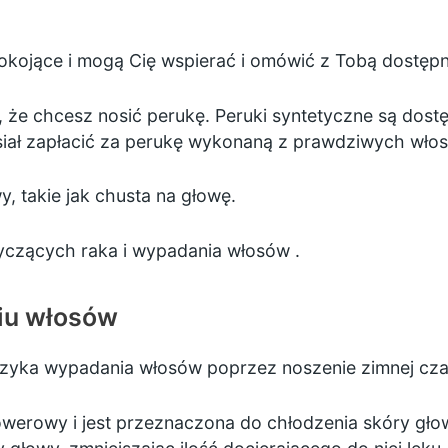
pokojące i mogą Cię wspierać i omówić z Tobą dostępn
e chcesz nosić perukę. Peruki syntetyczne są dostę
siał zapłacić za perukę wykonaną z prawdziwych wło
y, takie jak chusta na głowę.
tyczących
raka i wypadania włosów
.
iu włosów
ryzyka wypadania włosów poprzez noszenie zimnej cza
werowy i jest przeznaczona do chłodzenia skóry głow