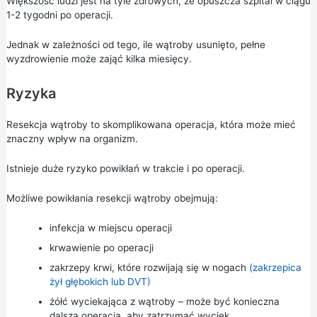
Większość ludzi jest na tyle zdrowych, że opuszcza szpital w ciągu
1-2 tygodni po operacji.
Jednak w zależności od tego, ile wątroby usunięto, pełne
wyzdrowienie może zająć kilka miesięcy.
Ryzyka
Resekcja wątroby to skomplikowana operacja, która może mieć
znaczny wpływ na organizm.
Istnieje duże ryzyko powikłań w trakcie i po operacji.
Możliwe powikłania resekcji wątroby obejmują:
infekcja w miejscu operacji
krwawienie po operacji
zakrzepy krwi, które rozwijają się w nogach
(zakrzepica
żył głębokich lub DVT)
żółć wyciekająca z wątroby – może być konieczna
dalsza operacja, aby zatrzymać wyciek