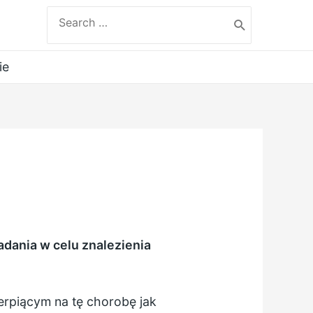
Search
for:
ie
adania w celu znalezienia
erpiącym na tę chorobę jak