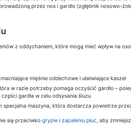
 wprowadzoną przez nos i gardło (zgłębnik nosowo-żo
iu
oblemów z oddychaniem, które mogą mieć wpływ na os
acniające mięśnie oddechowe i ułatwiające kaszel
óra w razie potrzeby pomaga oczyścić gardło – poleg
ej części gardła w celu odsysania śluzu
 specjalna maszyna, która dostarcza powietrze prze
ie się przeciwko
grypie
i
zapaleniu płuc,
aby zmniejs