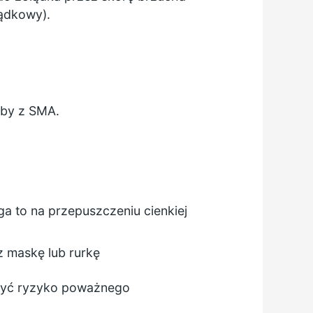
łądkowy).
oby z SMA.
a to na przepuszczeniu cienkiej
z maskę lub rurkę
zyć ryzyko poważnego