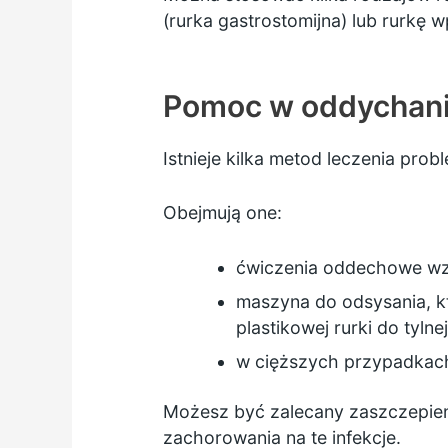
(rurka gastrostomijna) lub rurkę
Pomoc w oddychan
Istnieje kilka metod leczenia pr
Obejmują one:
ćwiczenia oddechowe wzm
maszyna do odsysania, kt
plastikowej rurki do tyln
w cięższych przypadkach
Możesz być zalecany zaszczepien
zachorowania na te infekcje.