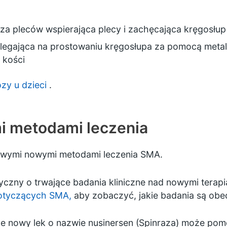
eza pleców wspierająca plecy i zachęcająca kręgosłu
olegająca na prostowaniu kręgosłupa za pomocą meta
 kości
ozy u dzieci
.
i metodami leczenia
iwymi nowymi metodami leczenia SMA.
czny o trwające badania kliniczne nad nowymi terap
dotyczących SMA,
aby zobaczyć, jakie badania są ob
że nowy lek o nazwie nusinersen (Spinraza) może po