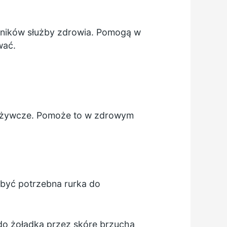
ników służby zdrowia. Pomogą w
wać.
 odżywcze. Pomoże to w zdrowym
 być potrzebna rurka do
do żołądka przez skórę brzucha