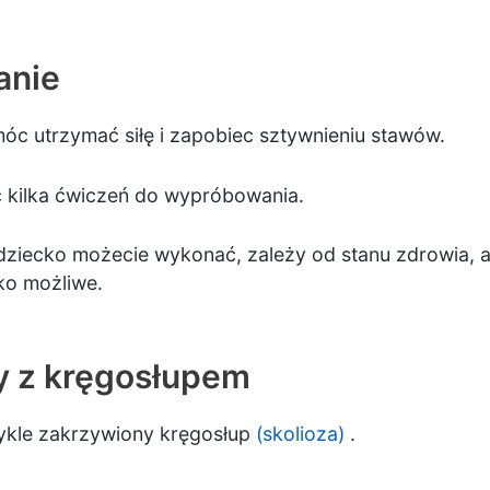
anie
óc utrzymać siłę i zapobiec sztywnieniu stawów.
kilka ćwiczeń do wypróbowania.
dziecko możecie wykonać, zależy od stanu zdrowia, ale 
ko możliwe.
y z kręgosłupem
wykle zakrzywiony kręgosłup
(skolioza)
.