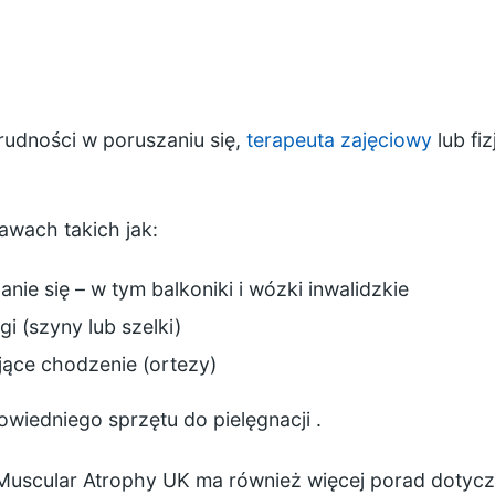
trudności w poruszaniu się,
terapeuta zajęciowy
lub fi
awach takich jak:
anie się
– w tym balkoniki i wózki inwalidzkie
i (szyny lub szelki)
jące chodzenie (ortezy)
wiedniego sprzętu do pielęgnacji
.
 Muscular Atrophy UK ma również więcej porad doty