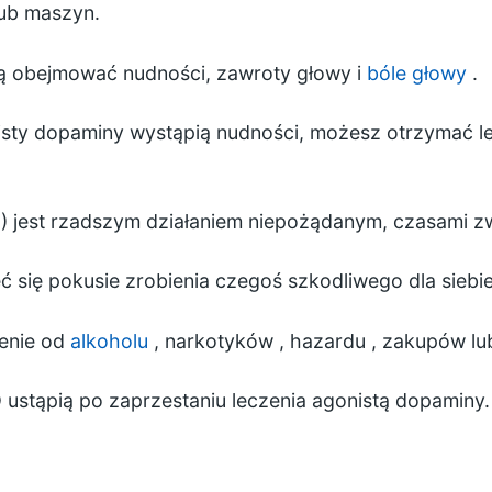
lub maszyn.
ą obejmować nudności, zawroty głowy i
bóle głowy
.
sty dopaminy wystąpią nudności, możesz otrzymać lek
D) jest rzadszym działaniem niepożądanym, czasami 
ć się pokusie zrobienia czegoś szkodliwego dla siebie
enie
od
alkoholu
,
narkotyków
,
hazardu
, zakupów l
 ustąpią po zaprzestaniu leczenia agonistą dopaminy.