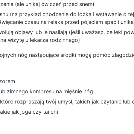
zenia
(ale unikaj ćwiczeń przed snem)
snu
(na przykład chodzenie do łóżka i wstawanie o te
święcanie czasu na relaks przed pójściem spać i unik
ołują objawy lub je nasilają (jeśli uważasz, że leki p
na wizytę u lekarza rodzinnego)
ojnych nóg następujące środki mogą pomóc złagodzi
czorem
ub zimnego kompresu na mięśnie nóg
óre rozpraszają twój umysł, takich jak czytanie lub o
takie jak
joga
czy
tai chi