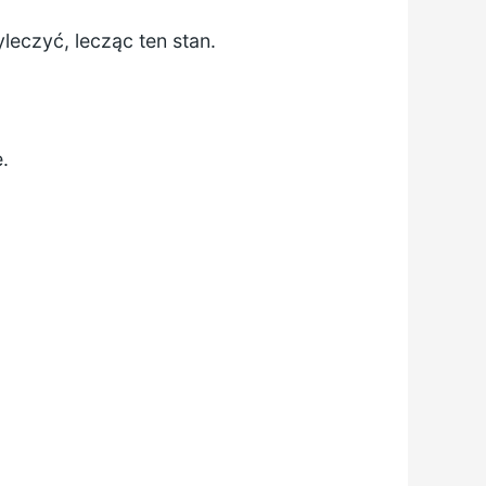
czyć, lecząc ten stan.
.