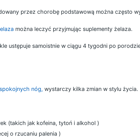
dowany przez chorobę podstawową można często wyle
elaza
można leczyć przyjmując suplementy żelaza.
ykle ustępuje samoistnie w ciągu 4 tygodni po porodzie
espokojnych nóg,
wystarczy kilka zmian w stylu życia.
 (takich jak kofeina, tytoń i
alkohol
)
ęcej o
rzucaniu palenia
)