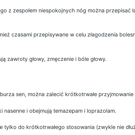
ego z zespołem niespokojnych nóg można przepisać 
wnież czasami przepisywane w celu złagodzenia bole
ją zawroty głowy, zmęczenie i bóle głowy.
aburza sen, można zalecić krótkotrwałe przyjmowanie 
ki nasenne i obejmują temazepam i loprazolam.
 tylko do krótkotrwałego stosowania (zwykle nie dłuże