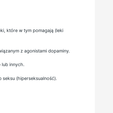
i, które w tym pomagają (leki
związanym z agonistami dopaminy.
 lub innych.
ub
seksu
(hiperseksualność).