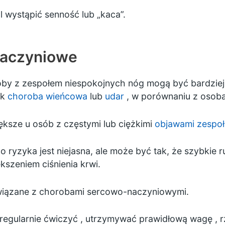
 wystąpić senność lub „kaca”.
naczyniowe
soby z zespołem niespokojnych nóg mogą być bardzie
ak
choroba wieńcowa
lub
udar
, w porównaniu z osobam
iększe u osób z częstymi lub ciężkimi
objawami zespoł
ryzyka jest niejasna, ale może być tak, że szybkie 
kszeniem ciśnienia krwi.
wiązane z chorobami sercowo-naczyniowymi.
regularnie ćwiczyć
,
utrzymywać prawidłową wagę
,
r