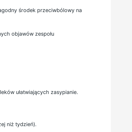
łagodny środek przeciwbólowy na
snych objawów zespołu
leków ułatwiających zasypianie.
j niż tydzień).