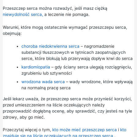
Przeszczep serca można rozważyć, jeśli masz ciężką
niewydolność serca,
a leczenie nie pomaga.
Warunki, które mogą ostatecznie wymagać przeszczepu serca,
obejmują:
choroba niedokrwienna serca
– nagromadzenie
substancji tłuszczowych w tętnicach zaopatrujących
serce, które blokują lub przerywają dopływ krwi do serca
kardiomiopatia
– gdy ściany serca ulegają rozciągnięciu,
zgrubieniu lub sztywności
wrodzona wada serca
– wady wrodzone, które wpływają
na normalną pracę serca
Jeśli lekarz uważa, że przeszczep serca może przynieść korzyści,
przed umieszczeniem na liście oczekujących należy
przeprowadzić dogłębną ocenę, aby sprawdzić, czy jesteś na tyle
zdrowy, aby go mieć.
Przeczytaj więcej o tym,
kto może mieć przeszczep serca
i
kto
znajduje się
na liście oczekujących na przeszczep serca
.