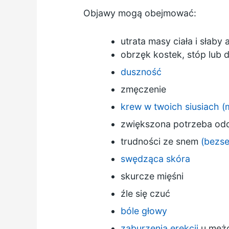
Objawy mogą obejmować:
utrata masy ciała i słaby 
obrzęk kostek, stóp lub 
duszność
zmęczenie
krew w twoich siusiach 
zwiększona potrzeba od
trudności ze snem
(bezs
swędząca skóra
skurcze mięśni
źle się czuć
bóle głowy
zaburzenia erekcji
u męż