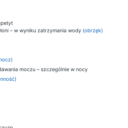
apetyt
dłoni – w wyniku zatrzymania wody
(obrzęk)
(mocz)
dawania moczu – szczególnie w nocy
enność)
czyzn