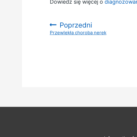
Dowiedz się więcej o
diagnozowa
Poprzedni
Przewlekła choroba nerek
: