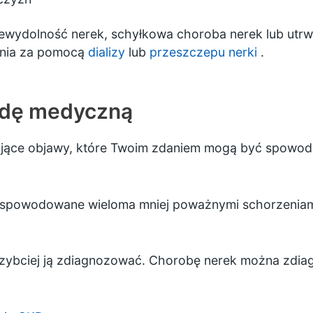
iewydolność nerek, schyłkowa choroba nerek lub utrw
enia za pomocą
dializy
lub
przeszczepu nerki
.
adę medyczną
ojące objawy, które Twoim zdaniem mogą być spowod
spowodowane wieloma mniej poważnymi schorzeniami,
ajszybciej ją zdiagnozować. Chorobę nerek można zd