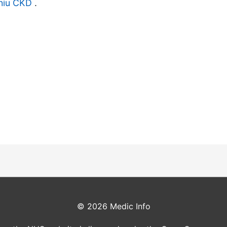
niu CKD
.
© 2026
Medic Info