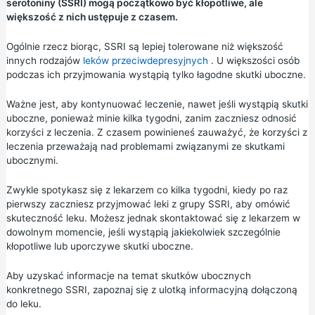
serotoniny (SSRI) mogą początkowo być kłopotliwe, ale
większość z nich ustępuje z czasem.
Ogólnie rzecz biorąc, SSRI są lepiej tolerowane niż większość
innych rodzajów
leków przeciwdepresyjnych
. U większości osób
podczas ich przyjmowania wystąpią tylko łagodne skutki uboczne.
Ważne jest, aby kontynuować leczenie, nawet jeśli wystąpią skutki
uboczne, ponieważ minie kilka tygodni, zanim zaczniesz odnosić
korzyści z leczenia. Z czasem powinieneś zauważyć, że korzyści z
leczenia przeważają nad problemami związanymi ze skutkami
ubocznymi.
Zwykle spotykasz się z lekarzem co kilka tygodni, kiedy po raz
pierwszy zaczniesz przyjmować leki z grupy SSRI, aby omówić
skuteczność leku. Możesz jednak skontaktować się z lekarzem w
dowolnym momencie, jeśli wystąpią jakiekolwiek szczególnie
kłopotliwe lub uporczywe skutki uboczne.
Aby uzyskać informacje na temat skutków ubocznych
konkretnego SSRI, zapoznaj się z ulotką informacyjną dołączoną
do leku.