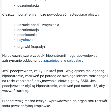
dezorientacja
Cięższa hiponatremia może powodować następujące objawy:
uczucie apatii i zmęczenia
dezorientacja
podniecenie
psychoza
drgawki (napady)
Najpoważniejsze przypadki hiponatremii mogą spowodować
zatrzymanie oddechu lub
zapadnięcie
w
śpiączkę
.
Jeśli podejrzewasz, że Ty lub ktoś pod Twoją opieką ma łagodną
hiponatremię, zadzwoń po poradę do swojego lekarza rodzinnego i
na razie zaprzestań przyjmowania leków z grupy SSRI. Jeśli
podejrzewasz ciężką hiponatremię, zadzwoń pod numer 112, aby
wezwać karetkę.
Hiponatremię można leczyć, wprowadzając do organizmu roztwór
sodu przez dożylną kroplówkę.