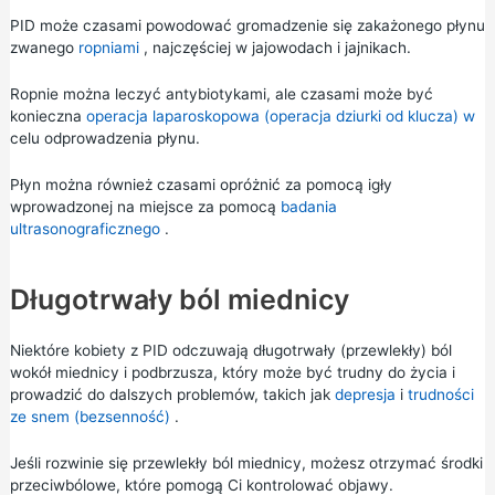
PID może czasami powodować gromadzenie się zakażonego płynu
zwanego
ropniami
, najczęściej w jajowodach i jajnikach.
Ropnie można leczyć antybiotykami, ale czasami może być
konieczna
operacja laparoskopowa (operacja dziurki od klucza) w
celu odprowadzenia płynu.
Płyn można również czasami opróżnić za pomocą igły
wprowadzonej na miejsce za pomocą
badania
ultrasonograficznego
.
Długotrwały ból miednicy
Niektóre kobiety z PID odczuwają długotrwały (przewlekły) ból
wokół miednicy i podbrzusza, który może być trudny do życia i
prowadzić do dalszych problemów, takich jak
depresja
i
trudności
ze snem (bezsenność)
.
Jeśli rozwinie się przewlekły ból miednicy, możesz otrzymać środki
przeciwbólowe, które pomogą Ci kontrolować objawy.