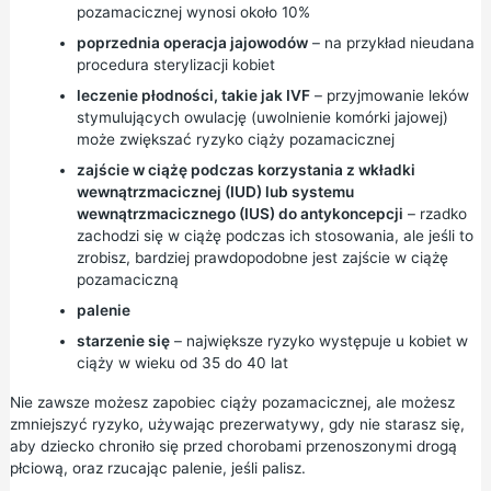
pozamacicznej wynosi około 10%
poprzednia operacja jajowodów
– na przykład nieudana
procedura
sterylizacji kobiet
leczenie płodności, takie jak IVF
– przyjmowanie leków
stymulujących owulację (uwolnienie komórki jajowej)
może zwiększać ryzyko ciąży pozamacicznej
zajście w ciążę podczas korzystania z
wkładki
wewnątrzmacicznej (IUD)
lub
systemu
wewnątrzmacicznego (IUS)
do antykoncepcji
– rzadko
zachodzi się w ciążę podczas ich stosowania, ale jeśli to
zrobisz, bardziej prawdopodobne jest zajście w ciążę
pozamaciczną
palenie
starzenie się
– największe ryzyko występuje u kobiet w
ciąży w wieku od 35 do 40 lat
Nie zawsze możesz zapobiec ciąży pozamacicznej, ale możesz
zmniejszyć ryzyko, używając
prezerwatywy,
gdy nie starasz się,
aby dziecko chroniło się przed chorobami przenoszonymi drogą
płciową, oraz rzucając
palenie,
jeśli palisz.