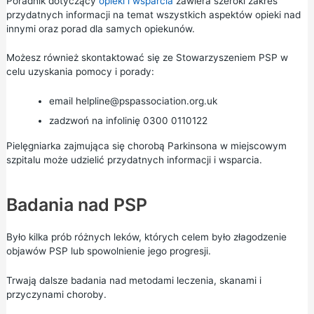
Poradnik dotyczący
opieki i wsparcia
zawiera szeroki zakres
przydatnych informacji na temat wszystkich aspektów opieki nad
innymi oraz porad dla samych opiekunów.
Możesz również skontaktować się ze
Stowarzyszeniem PSP w
celu uzyskania pomocy i porady:
email
helpline@pspassociation.org.uk
zadzwoń na infolinię 0300 0110122
Pielęgniarka zajmująca się chorobą Parkinsona w miejscowym
szpitalu może udzielić przydatnych informacji i wsparcia.
Badania nad PSP
Było kilka prób różnych leków, których celem było złagodzenie
objawów PSP lub spowolnienie jego progresji.
Trwają dalsze badania nad metodami leczenia, skanami i
przyczynami choroby.