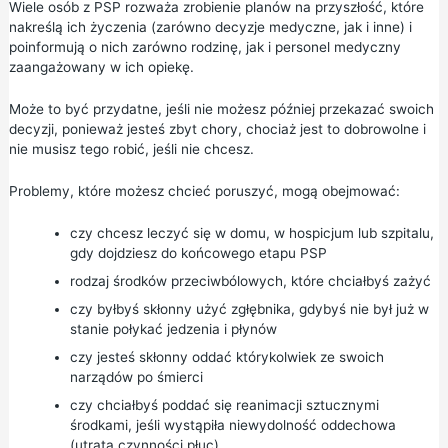
Wiele osób z PSP rozważa zrobienie planów na przyszłość, które
nakreślą ich życzenia (zarówno decyzje medyczne, jak i inne) i
poinformują o nich zarówno rodzinę, jak i personel medyczny
zaangażowany w ich opiekę.
Może to być przydatne, jeśli nie możesz później przekazać swoich
decyzji, ponieważ jesteś zbyt chory, chociaż jest to dobrowolne i
nie musisz tego robić, jeśli nie chcesz.
Problemy, które możesz chcieć poruszyć, mogą obejmować:
czy chcesz leczyć się w domu, w hospicjum lub szpitalu,
gdy dojdziesz do końcowego etapu PSP
rodzaj środków przeciwbólowych, które chciałbyś zażyć
czy byłbyś skłonny użyć zgłębnika, gdybyś nie był już w
stanie połykać jedzenia i płynów
czy jesteś skłonny oddać którykolwiek ze swoich
narządów po śmierci
czy chciałbyś poddać się reanimacji sztucznymi
środkami, jeśli wystąpiła niewydolność oddechowa
(utrata czynności płuc)