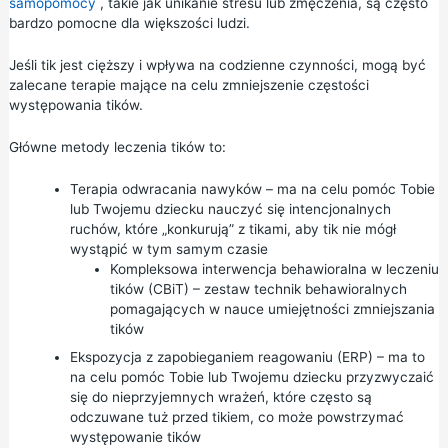
samopomocy
, takie jak unikanie stresu lub zmęczenia, są często
bardzo pomocne dla większości ludzi.
Jeśli tik jest cięższy i wpływa na codzienne czynności, mogą być
zalecane terapie mające na celu zmniejszenie częstości
występowania tików.
Główne metody leczenia tików to:
Terapia odwracania nawyków – ma na celu pomóc Tobie
lub Twojemu dziecku nauczyć się intencjonalnych
ruchów, które „konkurują” z tikami, aby tik nie mógł
wystąpić w tym samym czasie
Kompleksowa interwencja behawioralna w leczeniu
tików (CBiT) – zestaw technik behawioralnych
pomagających w nauce umiejętności zmniejszania
tików
Ekspozycja z zapobieganiem reagowaniu (ERP) – ma to
na celu pomóc Tobie lub Twojemu dziecku przyzwyczaić
się do nieprzyjemnych wrażeń, które często są
odczuwane tuż przed tikiem, co może powstrzymać
występowanie tików