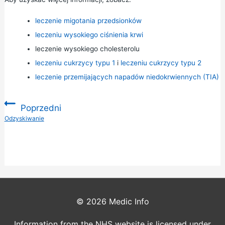
leczenie migotania przedsionków
leczeniu wysokiego ciśnienia krwi
leczenie wysokiego cholesterolu
leczeniu cukrzycy typu 1
i
leczeniu cukrzycy typu 2
leczenie przemijających napadów niedokrwiennych (TIA)
Poprzedni
:
Odzyskiwanie
© 2026
Medic Info
Information from the NHS website is licensed under