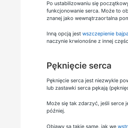
Po ustabilizowaniu się początko
funkcjonowanie serca. Może to 
znanej jako wewnątrzaortalna po
Inną opcją jest
wszczepienie bajpa
naczynie krwionośne z innej części
Pęknięcie serca
Pęknięcie serca jest niezwykle p
lub zastawki serca pękają (pęknięc
Może się tak zdarzyć, jeśli serce
później.
Objawy są takie same, jak we
wst