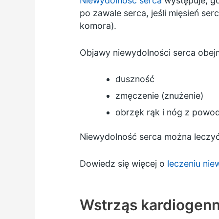
Niewydolność serca
występuje, gd
po zawale serca, jeśli mięsień ser
komora).
Objawy niewydolności serca obej
duszność
zmęczenie (znużenie)
obrzęk rąk i nóg z powo
Niewydolność serca można leczyć
Dowiedz się więcej o
leczeniu nie
Wstrząs kardiogen