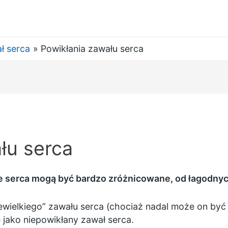
ł serca
Powikłania zawału serca
łu serca
e serca mogą być bardzo zróżnicowane, od łagodnyc
iewielkiego” zawału serca (chociaż nadal może on b
e jako niepowikłany zawał serca.