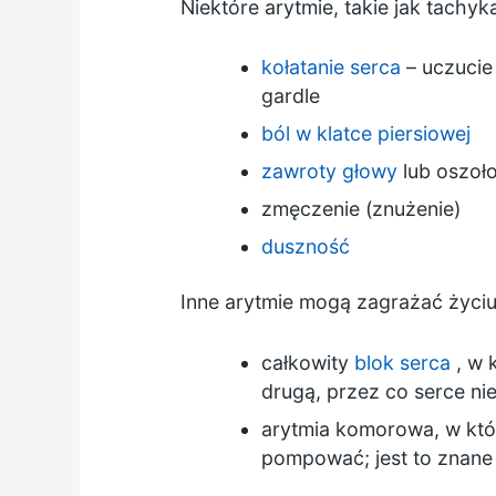
Niektóre arytmie, takie jak tachyk
kołatanie serca
– uczucie 
gardle
ból w klatce piersiowej
zawroty głowy
lub oszoł
zmęczenie (znużenie)
duszność
Inne arytmie mogą zagrażać życiu
całkowity
blok serca
, w 
drugą, przez co serce n
arytmia komorowa, w któr
pompować; jest to znane 