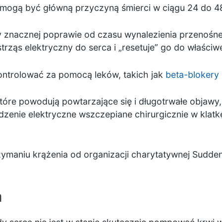
i mogą być główną przyczyną śmierci w ciągu 24 do 4
y znacznej poprawie od czasu wynalezienia przenośne
rząs elektryczny do serca i „resetuje” go do właściw
ntrolować za pomocą leków, takich jak
beta-blokery
 które powodują powtarzające się i długotrwałe objaw
ądzenie elektryczne wszczepiane chirurgicznie w klat
zymaniu krążenia od organizacji charytatywnej
Sudden
a