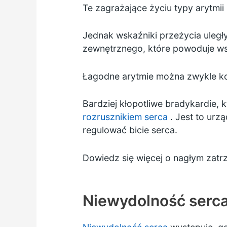
Te zagrażające życiu typy arytmi
Jednak wskaźniki przeżycia uległ
zewnętrznego, które powoduje wst
Łagodne arytmie można zwykle ko
Bardziej kłopotliwe bradykardie,
rozrusznikiem serca
. Jest to urz
regulować bicie serca.
Dowiedz się więcej o nagłym zatr
Niewydolność serc