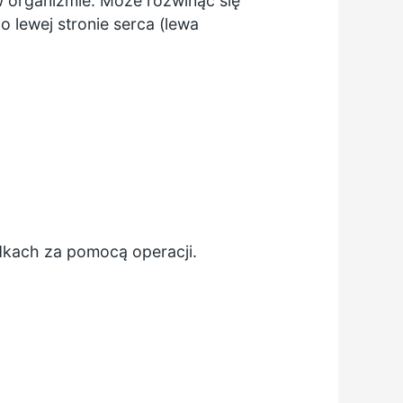
w organizmie. Może rozwinąć się
o lewej stronie serca (lewa
dkach za pomocą operacji.