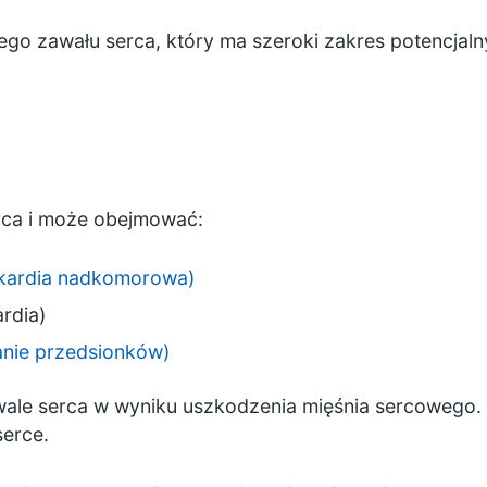
go zawału serca, który ma szeroki zakres potencjal
erca i może obejmować:
kardia nadkomorowa)
rdia)
anie przedsionków)
wale serca w wyniku uszkodzenia mięśnia sercowego.
serce.