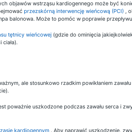
wych objawów wstrząsu kardiogennego może być koni
obejmować
przezskórną interwencję wieńcową (PCI)
, o
mpa balonowa. Może to pomóc w poprawie przepływu 
su tętnicy wieńcowej
(gdzie do ominięcia jakiejkolwie
 ciała).
oważnym, ale stosunkowo rzadkim powikłaniem zawału 
ie).
 jest poważnie uszkodzone podczas zawału serca i zwykl
rząsie kardiogennym
. Aby naprawić uszkodzenie, zwy