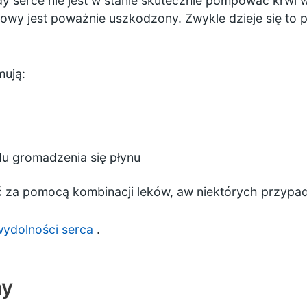
y serce nie jest w stanie skutecznie pompować krwi 
cowy jest poważnie uszkodzony. Zwykle dzieje się to p
mują:
du gromadzenia się płynu
 za pomocą kombinacji leków, aw niektórych przypa
wydolności serca
.
ny