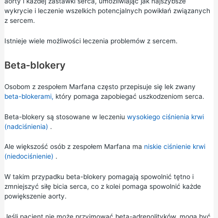
aorty i każdej zastawki serca, umożliwiając jak najszybsze
wykrycie i leczenie wszelkich potencjalnych powikłań związanych
z sercem.
Istnieje wiele możliwości leczenia problemów z sercem.
Beta-blokery
Osobom z zespołem Marfana często przepisuje się lek zwany
beta-blokerami,
który pomaga zapobiegać uszkodzeniom serca.
Beta-blokery są stosowane w leczeniu
wysokiego ciśnienia krwi
(nadciśnienia)
.
Ale większość osób z zespołem Marfana ma
niskie ciśnienie krwi
(niedociśnienie)
.
W takim przypadku beta-blokery pomagają spowolnić tętno i
zmniejszyć siłę bicia serca, co z kolei pomaga spowolnić każde
powiększenie aorty.
Jeśli pacjent nie może przyjmować beta-adrenolityków, mogą być