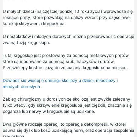
U małych dzieci (najczęściej poniżej 10 roku życia) wprowadza się
rosnące pręty, które pozwalają na dalszy wzrost przy częściowej
korekcji skrzywienia kręgosłupa.
U nastolatków i młodych dorosłych można przeprowadzić operację
zwaną fuzją kręgosłupa.
Tutaj kręgosłup jest prostowany za pomocą metalowych prętów,
które są mocowane za pomocą śrub, haczyków i drutów.
Przeszczepy kostne służą do zespalania kręgosłupa na miejscu.
Dowiedz się więcej o chirurgii skoliozy u dzieci, młodzieży i
młodych dorosłych
Zabieg chirurgiczny u dorosłych ze skoliozą jest zwykle zalecany
tylko wtedy, gdy skrzywienie kręgosłupa jest ciężkie, znacznie się
pogarsza lub nerwy w kręgosłupie są uciskane.
Dwa główne rodzaje operacji to operacja dekompresji, w której
usuwa się dysk lub kość uciskającą nerw, oraz operacja zespolenia
kręgosłupa.