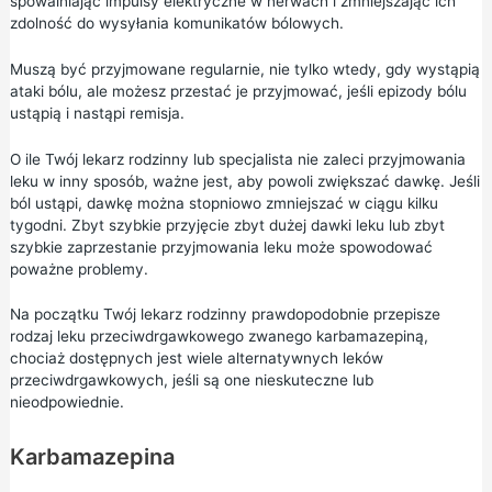
spowalniając impulsy elektryczne w nerwach i zmniejszając ich
zdolność do wysyłania komunikatów bólowych.
Muszą być przyjmowane regularnie, nie tylko wtedy, gdy wystąpią
ataki bólu, ale możesz przestać je przyjmować, jeśli epizody bólu
ustąpią i nastąpi remisja.
O ile Twój lekarz rodzinny lub specjalista nie zaleci przyjmowania
leku w inny sposób, ważne jest, aby powoli zwiększać dawkę. Jeśli
ból ustąpi, dawkę można stopniowo zmniejszać w ciągu kilku
tygodni. Zbyt szybkie przyjęcie zbyt dużej dawki leku lub zbyt
szybkie zaprzestanie przyjmowania leku może spowodować
poważne problemy.
Na początku Twój lekarz rodzinny prawdopodobnie przepisze
rodzaj leku przeciwdrgawkowego zwanego karbamazepiną,
chociaż dostępnych jest wiele alternatywnych leków
przeciwdrgawkowych, jeśli są one nieskuteczne lub
nieodpowiednie.
Karbamazepina