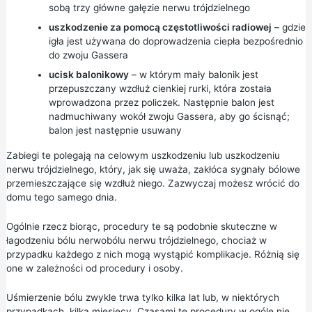
sobą trzy główne gałęzie nerwu trójdzielnego
uszkodzenie za pomocą częstotliwości radiowej
– gdzie
igła jest używana do doprowadzenia ciepła bezpośrednio
do zwoju Gassera
ucisk balonikowy
– w którym mały balonik jest
przepuszczany wzdłuż cienkiej rurki, która została
wprowadzona przez policzek. Następnie balon jest
nadmuchiwany wokół zwoju Gassera, aby go ścisnąć;
balon jest następnie usuwany
Zabiegi te polegają na celowym uszkodzeniu lub uszkodzeniu
nerwu trójdzielnego, który, jak się uważa, zakłóca sygnały bólowe
przemieszczające się wzdłuż niego. Zazwyczaj możesz wrócić do
domu tego samego dnia.
Ogólnie rzecz biorąc, procedury te są podobnie skuteczne w
łagodzeniu bólu nerwobólu nerwu trójdzielnego, chociaż w
przypadku każdego z nich mogą wystąpić komplikacje. Różnią się
one w zależności od procedury i osoby.
Uśmierzenie bólu zwykle trwa tylko kilka lat lub, w niektórych
przypadkach, kilka miesięcy. Czasami te procedury w ogóle nie