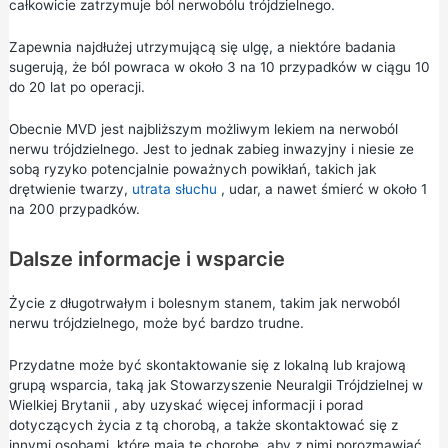
całkowicie zatrzymuje ból nerwobólu trójdzielnego.
Zapewnia najdłużej utrzymującą się ulgę, a niektóre badania
sugerują, że ból powraca w około 3 na 10 przypadków w ciągu 10
do 20 lat po operacji.
Obecnie MVD jest najbliższym możliwym lekiem na nerwoból
nerwu trójdzielnego. Jest to jednak zabieg inwazyjny i niesie ze
sobą ryzyko potencjalnie poważnych powikłań, takich jak
drętwienie twarzy,
utrata słuchu
, udar, a nawet śmierć w około 1
na 200 przypadków.
Dalsze informacje i wsparcie
Życie z długotrwałym i bolesnym stanem, takim jak nerwoból
nerwu trójdzielnego, może być bardzo trudne.
Przydatne może być skontaktowanie się z lokalną lub krajową
grupą wsparcia, taką jak
Stowarzyszenie Neuralgii Trójdzielnej w
Wielkiej Brytanii
, aby uzyskać więcej informacji i porad
dotyczących życia z tą chorobą, a także skontaktować się z
innymi osobami, które mają tę chorobę, aby z nimi porozmawiać.