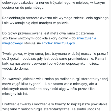
celowego uszkodzenia nerwu trójdzielnego, w miejscu, w którym
dociera on do pnia mózgu.
Radiochirurgia stereotaktyczna nie wymaga znieczulenia ogólnego
i nie wykonuje się cięć (nacięć) w policzku.
Do głowy przymocowana jest metalowa rama z czterema
szpilkami włożonymi dookoła skóry głowy – do
znieczulenia
miejscowego
stosuje się
środek znieczulający
.
Twoja głowa, w tym rama, jest trzymana w dużej maszynie przez 1
do 2 godzin, podczas gdy jest podawane promieniowanie. Rama i
kołki są następnie usuwane i po krótkim odpoczynku możesz
wrócić do domu.
Zauważenie jakichkolwiek zmian po radiochirurgii stereotaktycznej
może zająć kilka tygodni – lub czasem wiele miesięcy, ale u
niektórych osób może to przynieść ulgę w bólu przez kilka
miesięcy lub lat.
Drętwienie twarzy i mrowienie w twarzy to najczęstsze powikłania
związane z radiochirurgią stereotaktyczną. Te skutki uboczne