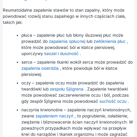
Reumatoidalne zapalenie stawów to stan zapalny, który może
powodować rozwój stanu zapalnego w innych częściach ciała,
takich jak:
płuca – zapalenie płuc lub błony śluzowej płuc może
prowadzić do
zapalenia opłucnej
lub
zwłóknienia płuc
,
które może powodować ból w klatce piersiowej,
uporczywy
kaszel
i
duszność
.
serce – zapalenie tkanki wokół serca może prowadzić do
zapalenia osierdzia
, które powoduje ból w klatce
piersiowej.
oczy – zapalenie oczu może prowadzić do zapalenia
twardówki lub
zespołu Sjögrena
. Zapalenie twardówki
może powodować zaczerwienienie oczu i ból, podczas
gdy zespół Sjögrena może powodować
suchość oczu
.
naczynia krwionośne – zapalenie naczyń krwionośnych,
zwane
zapaleniem naczyń
, to pogrubienie, osłabienie,
zwężenie i bliznowacenie ścian naczyń krwionośnych. W
poważnych przypadkach może wpływać na przepływ
krwi do narządów i tkanek organizmu i może zagrażać