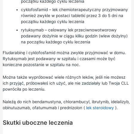
początku każdego cyklu leczenia
cyklofosfamid – lek chemioterapeutyczny przyjmowany
również zwykle w postaci tabletki przez 3 do 5 dni na
początku każdego cyklu leczenia
rytuksymab – celowany lek przeciwnowotworowy
podawany dożylnie w ciągu kilku godzin (wlew dożylny)
na początku każdego cyklu leczenia
Fludarabinę i cyklofosfamid można zwykle przyjmować w domu.
Rytuksymab jest podawany w szpitalu i czasami może być
konieczne pozostanie w szpitalu na noc.
Można także wypróbować wiele różnych leków, jeśli nie możesz
ich przyjąć, próbowałeś ich użyć, ale nie zadziałały lub Twoja CLL
powróciła po leczeniu.
Należą do nich bendamustyna, chlorambucyl, ibrutynib, idelalizyb,
obinutuzumab, ofatumumab i prednizolon (
lek steroidowy
).
Skutki uboczne leczenia