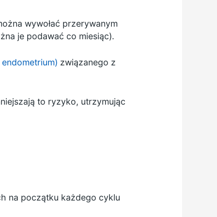
y można wywołać przerywanym
ożna je podawać co miesiąc).
a endometrium)
związanego z
niejszają to ryzyko, utrzymując
ch na początku każdego cyklu