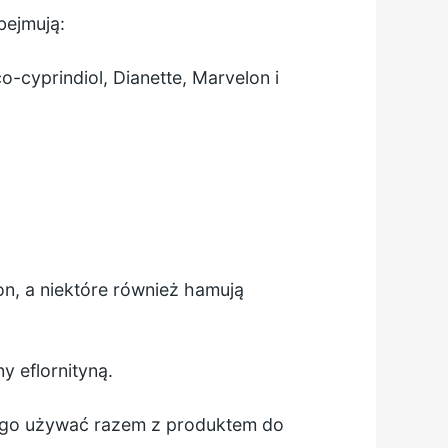
ejmują:
o-cyprindiol, Dianette, Marvelon i
on, a niektóre również hamują
 eflornityną.
z go używać razem z produktem do