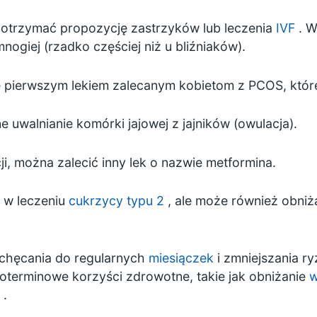
sz otrzymać propozycję zastrzyków lub leczenia
IVF
. W
nogiej (rzadko częściej niż u bliźniaków).
 pierwszym lekiem zalecanym kobietom z PCOS, które
uwalnianie komórki jajowej z jajników (owulacja).
ji, można zalecić inny lek o nazwie metformina.
 w leczeniu
cukrzycy typu 2
, ale może również obniża
achęcania do regularnych
miesiączek
i zmniejszania r
oterminowe korzyści zdrowotne, takie jak obniżanie
w
.