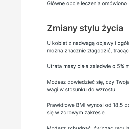
Główne opcje leczenia omówiono 
Zmiany stylu życia
U kobiet z nadwagą objawy i og
można znacznie złagodzić, tracą
Utrata masy ciała zaledwie o 5%
Możesz dowiedzieć się, czy Twoja
wagi w stosunku do wzrostu.
Prawidłowe BMI wynosi od 18,5 do
się w zdrowym zakresie.
Możesz schudnąć,
ćwicząc regula