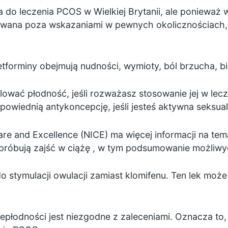
a do leczenia PCOS w Wielkiej Brytanii, ale ponieważ
owana poza wskazaniami w pewnych okolicznościach,
tforminy obejmują nudności, wymioty, ból brzucha,
b
wać płodność, jeśli rozważasz stosowanie jej w lecz
odpowiednią
antykoncepcję,
jeśli jesteś aktywna seksual
 Care and Excellence (NICE) ma więcej informacji na te
 próbują zajść w ciążę
, w tym
podsumowanie możliwyc
do stymulacji owulacji zamiast klomifenu. Ten lek mo
iepłodności jest niezgodne z zaleceniami. Oznacza to,