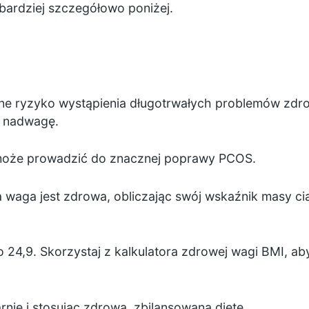
bardziej szczegółowo poniżej.
ólne ryzyko wystąpienia długotrwałych problemów 
c nadwagę.
 może prowadzić do znacznej poprawy PCOS.
 waga jest zdrowa, obliczając swój
wskaźnik masy cia
 24,9. Skorzystaj z
kalkulatora zdrowej wagi BMI,
aby
rnie
i stosując
zdrową, zbilansowaną dietę
.