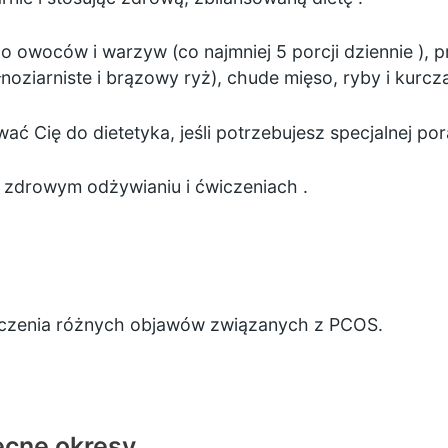
żo owoców i warzyw (co najmniej
5 porcji dziennie
), p
łnoziarniste i brązowy ryż), chude mięso, ryby i kurcz
ać Cię do dietetyka, jeśli potrzebujesz specjalnej por
,
zdrowym odżywianiu
i
ćwiczeniach
.
leczenia różnych objawów związanych z PCOS.
ecne okresy