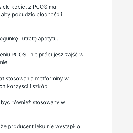
 wiele kobiet z PCOS ma
 aby pobudzić płodność i
iegunkę
i utratę apetytu.
eniu PCOS i nie próbujesz zajść w
nie.
mat stosowania
metforminy w
h korzyści i szkód
.
że być również stosowany w
 że producent leku nie wystąpił o