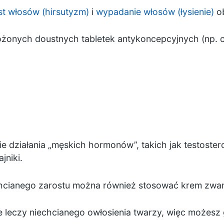
t włosów (hirsutyzm)
i
wypadanie włosów (łysienie)
ob
łożonych
doustnych tabletek antykoncepcyjnych
(np. c
ie działania „męskich hormonów”, takich jak testoster
jniki.
hcianego zarostu można również stosować krem zwany
ie leczy niechcianego owłosienia twarzy, więc możes