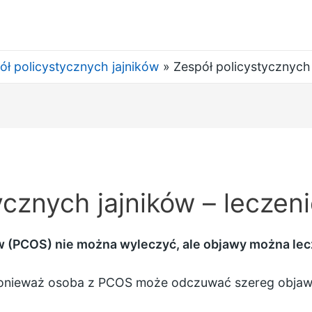
ół policystycznych jajników
Zespół policystycznych 
ycznych jajników – leczen
w (PCOS) nie można wyleczyć, ale objawy można lec
 ponieważ osoba z PCOS może odczuwać szereg objawó