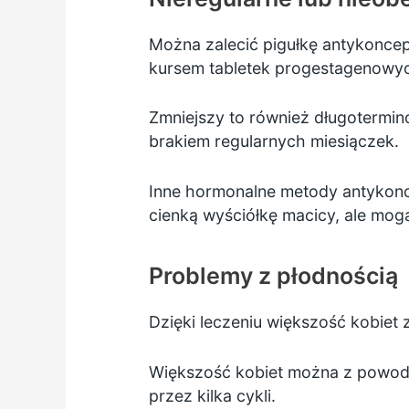
Można
zalecić pigułkę antykonce
kursem tabletek progestagenowych
Zmniejszy to również długotermi
brakiem regularnych miesiączek.
Inne hormonalne metody antykonce
cienką wyściółkę macicy, ale mo
Problemy z płodnością
Dzięki leczeniu większość kobiet
Większość kobiet można z powodz
przez kilka cykli.