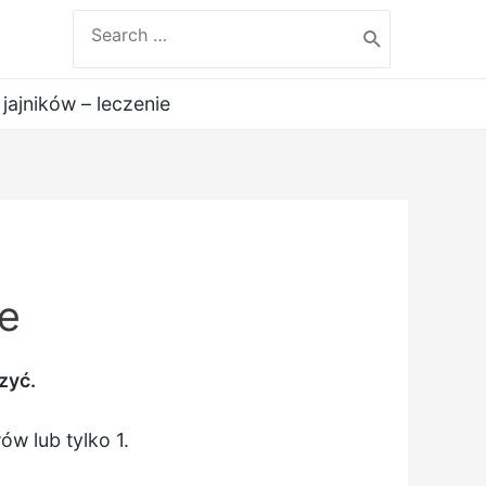
Search
for:
jajników – leczenie
ie
zyć.
w lub tylko 1.