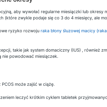
pcyjną,
aby wywołać regularne miesiączki lub okres
 (które zwykle podaje się co 3 do 4 miesięcy, ale m
nowe ryzyko rozwoju
raka błony śluzowej macicy (rak
pcji, takie jak system
domaciczny (IUS)
, również zm
gą nie powodować miesiączek.
 z PCOS może zajść w ciążę.
eniem leczyć krótkim cyklem tabletek przyjmowany