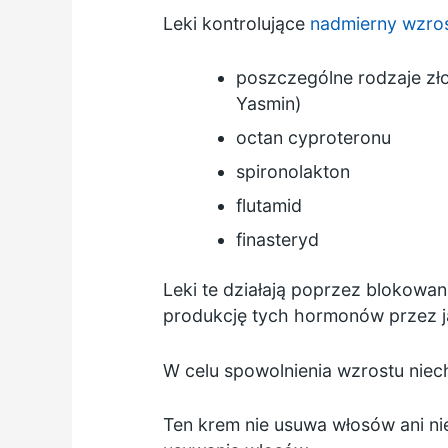
Leki kontrolujące
nadmierny wzros
poszczególne rodzaje z
Yasmin)
octan cyproteronu
spironolakton
flutamid
finasteryd
Leki te działają poprzez blokowan
produkcję tych hormonów przez ja
W celu spowolnienia wzrostu niec
Ten krem nie usuwa włosów ani n