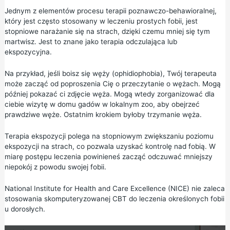
Jednym z elementów procesu terapii poznawczo-behawioralnej,
który jest często stosowany w leczeniu prostych fobii, jest
stopniowe narażanie się na strach, dzięki czemu mniej się tym
martwisz. Jest to znane jako terapia odczulająca lub
ekspozycyjna.
Na przykład, jeśli boisz się węży (ophidiophobia), Twój terapeuta
może zacząć od poproszenia Cię o przeczytanie o wężach. Mogą
później pokazać ci zdjęcie węża. Mogą wtedy zorganizować dla
ciebie wizytę w domu gadów w lokalnym zoo, aby obejrzeć
prawdziwe węże. Ostatnim krokiem byłoby trzymanie węża.
Terapia ekspozycji polega na stopniowym zwiększaniu poziomu
ekspozycji na strach, co pozwala uzyskać kontrolę nad fobią. W
miarę postępu leczenia powinieneś zacząć odczuwać mniejszy
niepokój z powodu swojej fobii.
National Institute for Health and Care Excellence (NICE)
nie zaleca
stosowania skomputeryzowanej CBT do leczenia określonych fobii
u dorosłych.