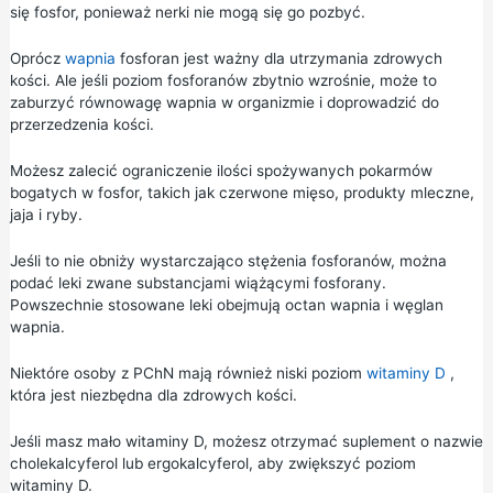
się fosfor, ponieważ nerki nie mogą się go pozbyć.
Oprócz
wapnia
fosforan jest ważny dla utrzymania zdrowych
kości. Ale jeśli poziom fosforanów zbytnio wzrośnie, może to
zaburzyć równowagę wapnia w organizmie i doprowadzić do
przerzedzenia kości.
Możesz zalecić ograniczenie ilości spożywanych pokarmów
bogatych w fosfor, takich jak czerwone mięso, produkty mleczne,
jaja i ryby.
Jeśli to nie obniży wystarczająco stężenia fosforanów, można
podać leki zwane substancjami wiążącymi fosforany.
Powszechnie stosowane leki obejmują octan wapnia i węglan
wapnia.
Niektóre osoby z PChN mają również niski poziom
witaminy D
,
która jest niezbędna dla zdrowych kości.
Jeśli masz mało witaminy D, możesz otrzymać suplement o nazwie
cholekalcyferol lub ergokalcyferol, aby zwiększyć poziom
witaminy D.