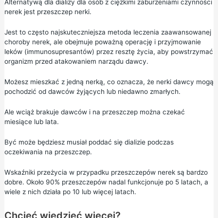
Alternatywą dla dializy dla osób z ciężkimi zaburzeniami czynności
nerek jest przeszczep nerki.
Jest to często najskuteczniejsza metoda leczenia zaawansowanej
choroby nerek, ale obejmuje poważną operację i przyjmowanie
leków (immunosupresantów) przez resztę życia, aby powstrzymać
organizm przed atakowaniem narządu dawcy.
Możesz mieszkać z jedną nerką, co oznacza, że nerki dawcy mogą
pochodzić od dawców żyjących lub niedawno zmarłych.
Ale wciąż brakuje dawców i na przeszczep można czekać
miesiące lub lata.
Być może będziesz musiał poddać się dializie podczas
oczekiwania na przeszczep.
Wskaźniki przeżycia w przypadku przeszczepów nerek są bardzo
dobre. Około 90% przeszczepów nadal funkcjonuje po 5 latach, a
wiele z nich działa po 10 lub więcej latach.
Chcieć wiedzieć więcej?