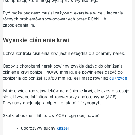
i komplikacji, które mogą wystąpić w wyniku tego.
Być może będziesz musiał zażywać lekarstwa w celu leczenia
różnych problemów spowodowanych przez PChN lub
zapobiegania im.
Wysokie ciśnienie krwi
Dobra kontrola ciśnienia krwi jest niezbędna dla ochrony nerek.
Osoby z chorobami nerek powinny zwykle dążyć do obniżenia
ciśnienia krwi poniżej 140/90 mmHg, ale powinieneś dążyć do
obniżenia go poniżej 130/80 mmHg, jeśli masz również
cukrzycę
.
Istnieje wiele rodzajów leków na ciśnienie krwi, ale często stosuje
się leki zwane inhibitorami konwertazy angiotensyny (ACE).
Przykłady obejmują
ramipryl
,
enalapril
i
lizynopryl
.
Skutki uboczne inhibitorów ACE mogą obejmować:
uporczywy suchy
kaszel